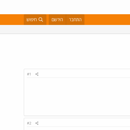
התחבר
הירשם
חיפוש
#1
#2