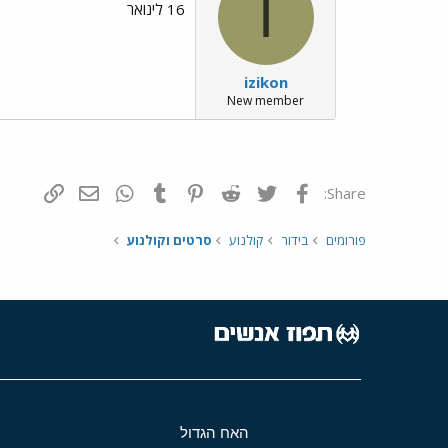
I
16 לינואר
izikon
New member
פייסבוק
Twitter
Reddit
Pinterest
Tumblr
WhatsApp
דואר אלקטרונ
הוסף קי
Share:
פורומים
בידור
קולנוע
סרטים וקולנוע
האח הגדול