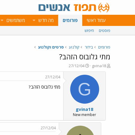
עמוד ראשי
פורומים
מה חדש
משתמשים
פוסטים
חיפוש
פורומים
בידור
קולנוע
סרטים וקולנוע
מתי גלובוס הזהב?
פ
פ
27/12/04
gvina18
ו
ו
ת
ר
27/12/04
ח
ס
G
מתי גלובוס הזהב?
ה
ם
נ
ב
ו
ת
ש
א
gvina18
א
ר
י
New member
ך
27/12/04