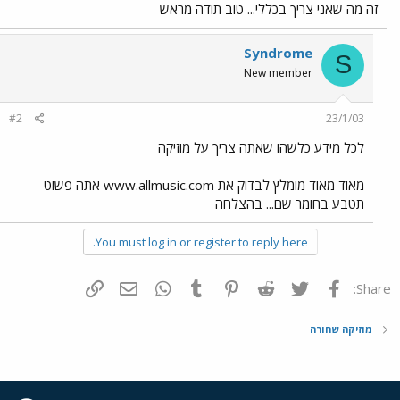
זה מה שאני צריך בכללי... טוב תודה מראש
Syndrome
S
New member
#2
23/1/03
לכל מידע כלשהו שאתה צריך על מוזיקה
מאוד מאוד מומלץ לבדוק את www.allmusic.com אתה פשוט
תטבע בחומר שם... בהצלחה
You must log in or register to reply here.
פייסבוק
Twitter
Reddit
Pinterest
Tumblr
WhatsApp
דואר אלקטרוני
הוסף קישור
Share:
מוזיקה שחורה