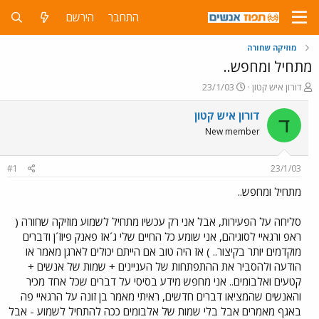
התחבר
הירשם
מוזיקה שחורה
מתחיל ומחפש..
פ
פ
דורון איש קטון
23/1/03
ו
ו
ת
ר
דורון איש קטון
ד
ח
ס
New member
ה
ם
נ
ב
ו
ת
#1
23/1/03
ש
א
א
ר
מתחיל ומחפש..
י
ך
סליחה על הפעירות, אבל אני רק עכשיו מתחיל לשמוע מוזיקה שחורה (
ראפ ורגאיי לסוגיהם, אני שומע כל החיים שלי ג´אז פאנק פיוז´ן ודברים
מוקדמים יותר בקיצור.. ) אז היה טוב אם הייתם יכולים לארגן מאמר או
הודעה ולהסביר את ההתפתחות של העניינים + שמות של אנשים +
קטעים ואלבומים.. אני מחפש מידע בסיסי על דברים שכל אחד מכיר
והאנשים שהמציאו דברים חדשים, ראיתי מאמר בן זונה על הרגאיי פה
באגף מאמרים אבל בלי שמות של אלבומים ככה להתחיל לשמוע - אבל