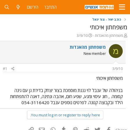
התחבר
הירשם
כוכב יאיר - צור יגאל
משפחתון איכותי
פ
פ
משפחתון מהאגדות
3/9/10
ו
ו
ת
ר
משפחתון מהאגדות
מ
ח
ס
New member
ה
ם
נ
ב
ו
ת
#1
3/9/10
ש
א
א
ר
משפחתון איכותי
י
ך
בניהולה של ענבל לוי גננת מוסמכת בצור יצחק בדירת גן עם גינה
קסומה. , חוג עיסוי ומגע, שפע חום, אהבה ונתינה, דאגה להתפתחות
הילד ובקבוצה קטנה. לפרטים נוספים ענבל 054-3116420
You must log in or register to reply here.
פייסבוק
Twitter
Reddit
Pinterest
Tumblr
WhatsApp
דואר אלקטרוני
הוסף קישור
Share: