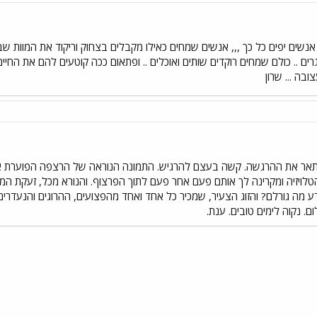
ך אנשים יפים כל כך ,,, אנשים שמחים כאילו מקבלים בצחוק וריקוד את המוות שבא 
גרים .. כולם שמחים רוקדים שותים ואוכלים .. ופתאום ככה קוטעים להם את החי
בה ... שרון
לתאר את ההרגשה. קשה בעצם להרגיש. התמונה הנוראה של הרצפה הפוערת את פ
הטלויזיה ומקרינה לך אותם פעם אחר פעם לתוך הפרצוף. והנורא מכל, זעקת 
יודע מה גורלם? והזוג הצעיר, שמכיר כל אחד ואחד מהפצועים, ההרוגים והנעדר
ם. נקוה לימים טובים. ענת.
י
שור