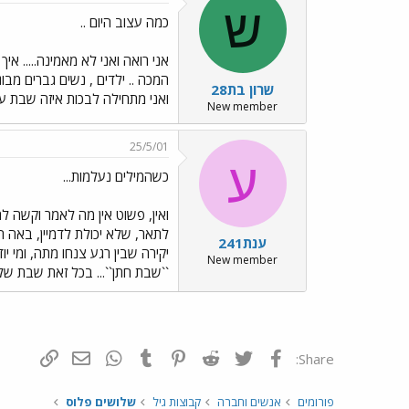
ש
כמה עצוב היום ..
אני רואה ואני לא מאמינה..... אי
המכה .. ילדים , נשים גברים מבו
שרון בת28
ואני מתחילה לבכות איזה שבת עצו
New member
25/5/01
ע
כשהמילים נעלמות...
ואין, פשוט אין מה לאמר וקשה 
לתאר, שלא יכולת לדמיין, באה 
ענת241
יקירה שבין רגע צנחו מתה, ומי 
New member
``שבת חתן``... בכל זאת שבת שלו
פייסבוק
Twitter
Reddit
Pinterest
Tumblr
WhatsApp
דואר אלקטרונ
הוסף קי
Share:
פורומים
אנשים וחברה
קבוצות גיל
שלושים פלוס