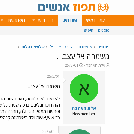
עמוד ראשי
פורומים
מה חדש
משתמשים
פוסטים
חיפוש
פורומים
אנשים וחברה
קבוצות גיל
שלושים פלוס
משמחה אל עצב...
פ
פ
אלת האהבה
25/5/01
ו
ו
ת
ר
25/5/01
ח
ס
א
משמחה אל עצב...
ה
ם
נ
ב
ו
ת
לא,זאת לא מלחמה, זאת מצוות הכנ
ש
א
הזה חיכו, ובליבם ברכה שמרו. כל ש
אלת האהבה
א
ר
ופתאום ממסיבה גדולה, נותרה דממה
י
New member
כל איש,אישה וילד האיכה זה קרה?
ך
25/5/01