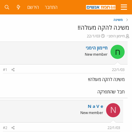
התחבר
הירשם
משינה
משינה להקה מעולה!!
פ
פ
חיימון הימני
22/1/03
ו
ו
ת
ר
חיימון הימני
ח
ח
ס
New member
ה
ם
נ
ב
ו
ת
#1
22/1/03
ש
א
א
ר
משינה להקה מעולה!!
י
ך
חבל שהתפרקה
N a V e
N
New member
#2
22/1/03