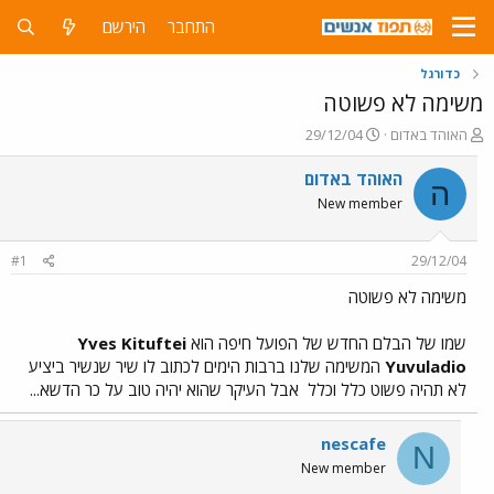
התחבר
הירשם
כדורגל
משימה לא פשוטה
פ
פ
האוהד באדום
29/12/04
ו
ו
ת
ר
האוהד באדום
ה
ח
ס
New member
ה
ם
נ
ב
ו
ת
#1
29/12/04
ש
א
א
ר
משימה לא פשוטה
י
ך
שמו של הבלם החדש של הפועל חיפה הוא
Yves Kituftei
Yuvuladio
המשימה שלנו ברבות הימים לכתוב לו שיר שנשיר ביציע
לא תהיה פשוט כלל וכלל
אבל העיקר שהוא יהיה טוב על כר הדשא...
nescafe
N
New member