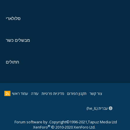
סלולארי
מבשלים כשר
חתולים
צור קשר
תקנון הפורום
מדיניות פרטיות
עזרה
עמוד ראשי
עברית (he_IL)
Forum software by
Copyright©1996-2021,Tapuz Media Ltd.
®
XenForo
© 2010-2020 XenForo Ltd.