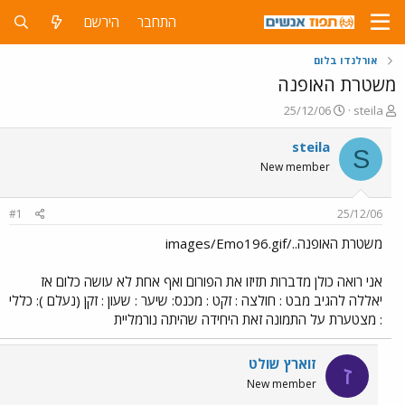
התחבר
הירשם
אורלנדו בלום
משטרת האופנה
פ
פ
25/12/06
steila
ו
ו
ת
ר
steila
S
ח
ס
New member
ה
ם
נ
ב
ו
ת
#1
25/12/06
ש
א
א
ר
משטרת האופנה../images/Emo196.gif
י
ך
אני רואה כולן מדברות תזיזו את הפורום ואף אחת לא עושה כלום אז
יאללה להגיב מבט : חולצה : זקט : מכנס: שיער : שעון : זקן (נעלם ): כללי
: מצטערת על התמונה זאת היחידה שהיתה נורמליית
זוארץ שולט
ז
New member