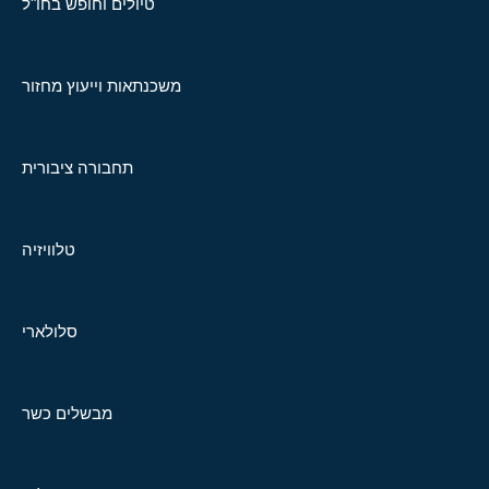
טיולים וחופש בחו"ל
משכנתאות וייעוץ מחזור
תחבורה ציבורית
טלוויזיה
סלולארי
מבשלים כשר