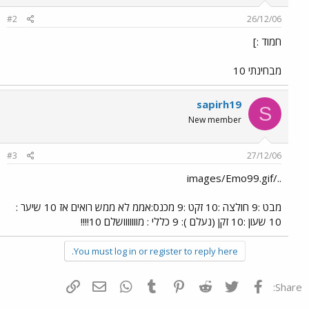
#2
26/12/06
חמוד :]
מבחינתי 10
sapirh19
S
New member
#3
27/12/06
../images/Emo99.gif
מבט :9 חולצה :10 זקט :9 מכנס:אממ לא ממש רואים אז 10 שיער :
10 שעון :10 זקן (נעלם ): 9 כללי : מווווווושלם 10!!!!
You must log in or register to reply here.
פייסבוק
Twitter
Reddit
Pinterest
Tumblr
WhatsApp
דואר אלקטרוני
הוסף קישור
Share: