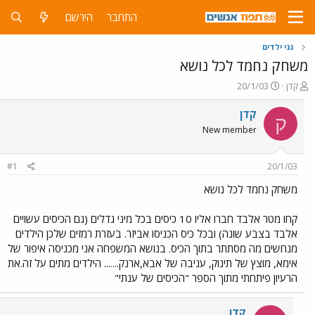
התחבר
הירשם
גני ילדים
משחק נחמד לכל נושא
פ
פ
קדן
20/1/03
ו
ו
ת
ר
קדן
ק
ח
ס
New member
ה
ם
נ
ב
ו
ת
#1
20/1/03
ש
א
א
ר
משחק נחמד לכל נושא
י
ך
קחו מטר אלבד חברו אליו 10 כיסים בכל מיני גדלים (גם הכיסים עשויים
אלבד בצבע שונה) ובכל כיס הכניסו אביזר. בעזרת רמזים שלכן הילדים
מנחשים מה מסתתר בתוך הכיס. בנושא המשפחה אני מכניסה איפור של
אימא, מוצץ של תינוק, עניבה של אבא,ארנק....... הילדים מתים על זה.את
הרעיון פיתחתי מתוך הספר "הכיסים של ענתי"
קדן