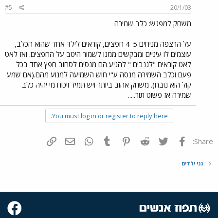
#5
20/1/03
משחק למפגש: כלב שמירה
על הרצפה מניחים 4-5 חפצים, קוראים לילד אחד שהוא הכלב,
עוצמים לו עיניים ומבקשים ממנו לשמור היטב על החפצים. ואז לאט
לאט קוראים "לגנבים " להגיע הם מנסים לסחוב חפץ אחד בכל
פעם וכלב השמירה מנסה ע"י חוש השמיעה למנוע מהם.(אם שמע
קול הוא נובח). משחק אהוב ביותר ויש תמיד ויכוח מי יהיה כלב
שמירה אז פשוט תור.....
You must log in or register to reply here.
פייסבוק
Twitter
Reddit
Pinterest
Tumblr
WhatsApp
דואר אלקטרוני
הוסף קישור
Share:
גני ילדים