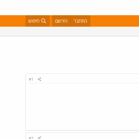
התחבר
הירשם
חיפוש
#1
#2