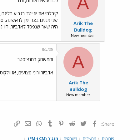
A
ככה עושים את זה, ונגר
קיבלתי את יונייטד בגביע הליגה
Arik The
היה שער שנפסל לאדביור, היו גם עוד 2-3 מצבים של 99% שער, לעומת השערים של יונייטד שבאו
Bulldog
New member
8/5/09
A
והמשחק במנצ'סטר
אדביור ורוני פצועים, אז וולקו
Arik The
Bulldog
New member
פייסבוק
Twitter
Reddit
Pinterest
Tumblr
WhatsApp
דואר אלקטרונ
הוסף קי
Share:
פורומים
מחשבים
משחקים
מנג`ר (CM ו-FM)