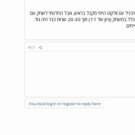
ב הרגיל עם וולקוט הייתי מקבל בראש, אבל החלטתי לשחק עם
שני מגנים בצד ימין לראשונה, סגנה יהיה מגן, ואבוה יהיה קשר ושמתי אותו mark על רונלדו. רונלדו לא הורגש בכלל במשחק (ציון של 7.1) תוך 20-30 שניות כבר היה גול.
#15
You must log in or register to reply here.