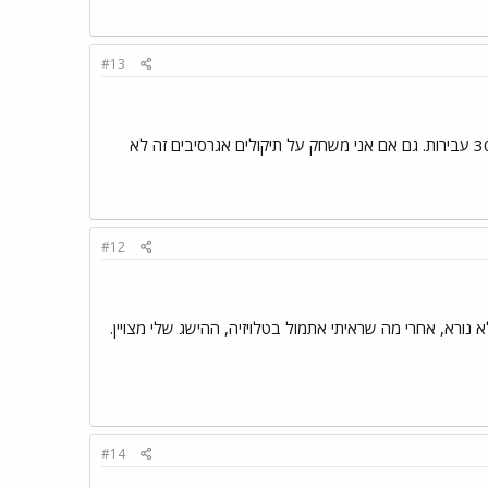
#13
גם אצלי זה ככה אני מסיים עם 10 עבירות במשחק הכי הרבה גג שבגגות והקבוצה השניה תמיד עם איזה 30 עבירות. גם אם אני משחק על תיקולים אגרסיבים זה לא
#12
נורא, אחרי מה שראיתי אתמול בטלויזיה, ההישג שלי מצויין.
#14