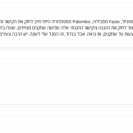
עשיתי רכש ראשוני: Kamen מאספניול, Fazio מסביליה, Palombo מספמדור
 הצעות על שחקנים, אז נראה. אבל בגדול, זה הסגל שלי לעונה. יש הרבה צעיר