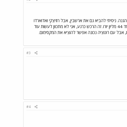
יה הייתי חייב לחזק את הקישור וההגנה. ניסיתי להביא גם את ארשבין, אבל רוזיצקי ואדוארדו
יחזרו עוד חצי שנה, אז העדפתי יותר לחזק את ההגנה והקישור ההגנתי. אלה שלושה שחקנים מצויינים, שעלו ביחד 44 מליון יורו. זה הרכש כרגע, אני לא מתכוון לעשות עוד
ים, אבל עם רוטציה נכונה אפשר להוציא את המקסימום.
#3
#4