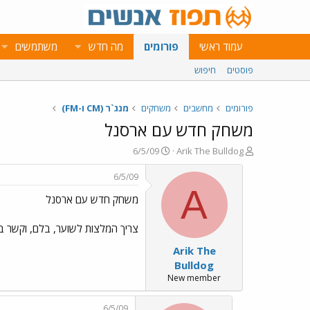
עמוד ראשי
פורומים
מה חדש
משתמשים
פוסטים
חיפוש
פורומים
מחשבים
משחקים
מנג`ר (CM ו-FM)
משחק חדש עם ארסנל
פ
פ
6/5/09
Arik The Bulldog
ו
ו
ת
ר
6/5/09
ח
ס
A
משחק חדש עם ארסנל
ה
ם
נ
ב
ו
ת
צריך המלצות לשוער, בלם, וקשר ב
ש
א
Arik The
א
ר
י
Bulldog
ך
New member
6/5/09