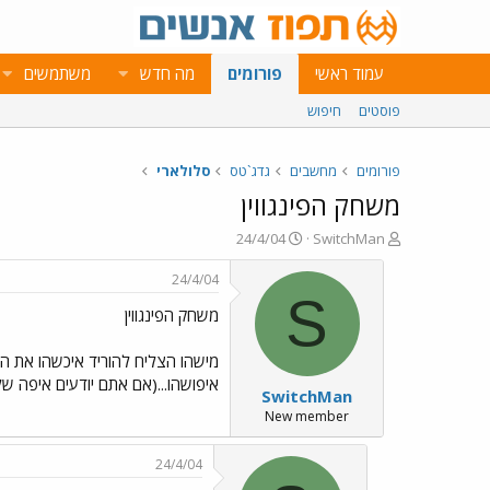
עמוד ראשי
פורומים
מה חדש
משתמשים
פוסטים
חיפוש
פורומים
מחשבים
גדג`טס
סלולארי
משחק הפינגווין
פ
פ
24/4/04
SwitchMan
ו
ו
ת
ר
24/4/04
ח
ס
S
משחק הפינגווין
ה
ם
נ
ב
ו
ת
מישהו הצליח להוריד איכשהו את ה
ש
א
איפושהו...(אם אתם יודעים איפה של
SwitchMan
א
ר
י
New member
ך
24/4/04