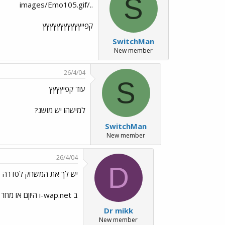
S
../images/Emo105.gif
קפייץץץץץץץץץץץ
SwitchMan
New member
26/4/04
S
עוד קפיץץץץ
למישהו יש מושג?
SwitchMan
New member
26/4/04
D
יש לך את המשחק לסדרה 60
ב i-wap.net היוןם או מחר תעלה גם הגרסה השנייה...
Dr mikk
New member