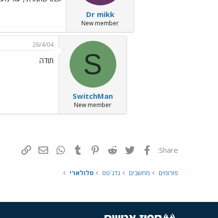
Dr mikk
New member
26/4/04
S
תודה
SwitchMan
New member
פייסבוק
Twitter
Reddit
Pinterest
Tumblr
WhatsApp
דואר אלקטרונ
הוסף קי
Share:
פורומים
מחשבים
גדג`טס
סלולארי