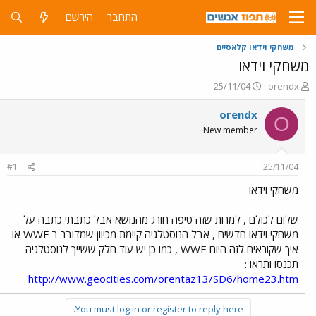
התחבר
הירשם
משחקי וידאו קלאסיים
משחקי וידאו
פ
פ
25/11/04
orendx
ו
ו
ת
ר
orendx
O
ח
ס
New member
ה
ם
נ
ב
ו
ת
#1
25/11/04
ש
א
א
ר
משחקי וידאו
י
ך
שלום לכולם , למרות שזה טיפה חורג מהנושא אבל כתבתי כתבה על
משחקי וידאו חדשים , אבל הנוסטלגיה קיימת מכיוון שמדובר ב WWF או
איך שקוראים לזה היום WWE , כמו כן יש עוד חלק ששייך לנוסטלגיה
תכנסו ותראו :
http://www.geocities.com/orentaz13/SD6/home23.htm
You must log in or register to reply here.