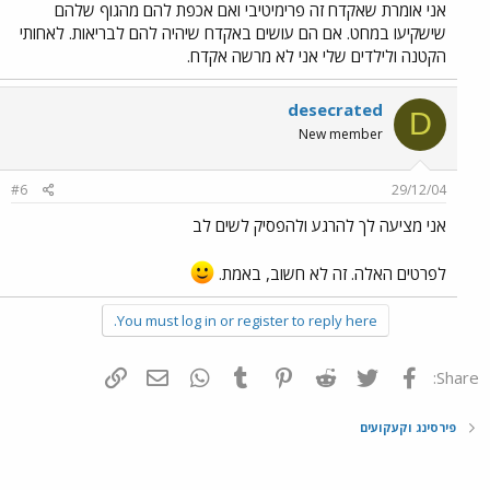
אני אומרת שאקדח זה פרימיטיבי ואם אכפת להם מהגוף שלהם
שישקיעו במחט. אם הם עושים באקדח שיהיה להם לבריאות. לאחותי
הקטנה ולילדים שלי אני לא מרשה אקדח.
desecrated
D
New member
#6
29/12/04
אני מציעה לך להרגע ולהפסיק לשים לב
לפרטים האלה. זה לא חשוב, באמת.
You must log in or register to reply here.
פייסבוק
Twitter
Reddit
Pinterest
Tumblr
WhatsApp
דואר אלקטרוני
הוסף קישור
Share:
פירסינג וקעקועים