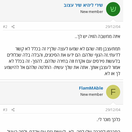
שירי ליהיא שיר עצוב
ש
New member
#2
29/12/04
איזה מחשבה הזויה יש לך...
תמתעצבן מזה שהם לא שמעו לעצה שלך? זה בכלל לא קשור
לדעתי..זה הגוף שלהם. הם ידעו את הסיכונים, והבלה בלה שכלולים
בלעשות פירסים עם אקדח וזה בחירה שלהם.. להפך- זה בכלל לא
אמור לעצבן אותך. אתה את שלך עשית- החלטה שלהם אל להישמע
לך או לא.
FlamMAble
F
New member
#3
29/12/04
כלכך מוכר לי..
הסברתי לחברה שלי למה -לא- לעשות נזם עם אקדח, ולמה העגיל