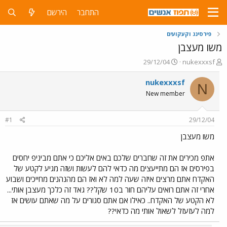
התחבר
הירשם
פירסינג וקעקועים
משו מעצבן
פ
פ
29/12/04
nukexxxsf
ו
ו
ת
ר
nukexxxsf
N
ח
ס
New member
ה
ם
נ
ב
ו
ת
#1
29/12/04
ש
א
א
ר
משו מעצבן
י
ך
אתפ מכירים את זה שחברים שלכם באים אליכם כי אתם מביניפ יחסים
בפירסים אז הם מתייעצים מה כדאי להם לעשות ושזה מגיע לקטע של
האקדח אתם מרצים איזה שעה למה לא ואז הם מהנהנים מחייכים ושבוע
אחרי זה אתם רואים עליהם חור ב10 שקל?? גאד זה כלכך מעצבן אותי...
לא הקטע של האקדח.. כאילו אם אתם סגורים על מה שאתם עושים אז
למה לעזעזל לשאול אותי מה כדאי??