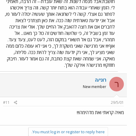
חושבת.אבל מנסה לשנות. זה שאת עובדת-- זה הרבה, תאמיני
לי. הזמן שאחרי עבודה הוא בתוח יותר קשה. וזה צריך איכשהו
לפתור גם אצלי. קשה לי לשחנאה אותך שעשיה יכולה לעזור פו,
אבל אני יודעת טאורתית שזה ככה. את כאן תצתרכי לצאת
לחברים אם את רוצה להאבק אל החיים שלך. אולי את צריכה
עוד זמן בשביל זה, כי שלושה חודשים זה כול כך מאט... אל
תמהרי, אבל גם אל תשארי במקום הזה, לעט לעט, צעד צעד.
אוף!!! אני מרגישה שאני משקרת לך, כי אני לא עוסה כלום ממה
שאני מציע לך, אני רק יודעת שזה צריך להיות ככה. סליחה,
מאיקה. אני שמחה שאת קצת כותבת, זה גם אמור לעזור. חיבוק
חזזזק!!! מרגישה? אירקה שלך.
רוני/ה
ר
New member
#11
29/5/01
מאיה קראתי ואת מדהימה!!!
You must log in or register to reply here.