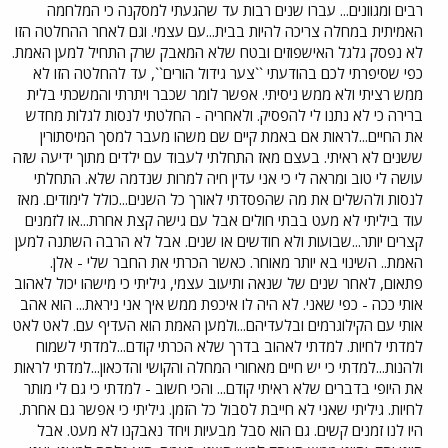
רבים ומגוונים... עברו שנים רבות עד שהגעתי למסקנה כי המלחמה
האמיתית במחלה צריכה להיות בבית...עם עצמי. וגם לאחר ההחלטה הזו
לא נפסק גלגל האישפוזים ובטח שלא המאבק שרק התחיל למען האמת.
כפי שסיפרתי לכם בהודעתי ``צער גידול הורים``, עד להחלטה הזו לא
ממש רציתי ולא ממש ניסיתי. אפשר לומר שכבר ויתרתי והמשכתי בלית
ברירה כי לא נתנו לי להפסיק. ולאחריה - החלטתי לנסות לגלות מחדש
את החיים...לראות אם באמת קיים שם משהו מעבר למסך המיסתורין
ששנים לא ראיתי. בעצם מאז התחלתי לעבוד עם ילדים מתוך ידיעה שזה
עושה לי טוב ומראה לי כי אני עדין חיה למרות שנדמה שלא. התחלתי
לנסות ולהשלים את מה שהפסדתי לאורך כל השנים...כולל לימודים. מאז
עוד ביליתי לא מעט בבתי חולים אבל עם גישה קצת אחרת...או לזמנים
קצרים יותר...שבועות ולא חודשים או שנים. אבל לא הרבה השתנה למען
האמת.. השינוי בא יותר מאוחר. כאשר הכרתי את החבר שלי - אלן.
פתאום, לאחר שנים של שנאה ותיעוב עצמי, גיליתי כי מישהו יכול לאהוב
אותי ככה - כפי שאני. לא היה לו איכפת ממש איך אני ניראת... הוא אהב
אותי עם הקילוגרמים ובלעדיהם...ולמען האמת הוא העדיף עם. לאט לאט
למדתי לחיות. למדתי לאהוב בדרך שלא הכרתי קודם...למדתי לשמוח
ולהנות...למדתי כי יש חיים מאחורי המחלה והקושי והדכאון...למדתי לראות
את היופי בדברים שלא ראיתי קודם... והכי חשוב - למדתי כי גם לי מותר
לחיות. גיליתי שאני לא חייבת לסבול כל הזמן. גיליתי כי אפשר גם אחרת.
היו לנו זמנים קשים. גם הוא סבל מבעיות ויחד נאבקנו לא מעט. אבל