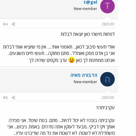
t@gel
T
New member
#4
28/5/01
לפחות מישהי כאן יוצאת לבלות
אולי תעשי סיבוב לכאן... תאספי אותי..... אין מי שיוציא אותי לבלות
אני בן אדם מסכן ואומלל.. סתם מתוקה... תעשי חיים משוגעים..
אנחנו ממתינות לך כאן
ערב מקסים שיהיה לך
הדבורה מאיה
ה
New member
#8
29/5/01
עקרביתה?
עקרביתה בוכה? לא יכול להיות... סתם. בטח שיכול. אני מכירה
אותך ויקי דביקי...מבעד לעוקץ אתה מדהים. באמת. ניבוש... אני
משתדלת לא לשכוח. לא לשכוח את כל מה שדיברנו עליו...