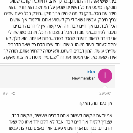
בימי שישי אפילו היה מתחנן...כל כך אהב לחיות...לרקוד...לשמוע
מוסיקה. כמעט את כל השירים שכאן על המחשב הוא הוריד...הוא
סידר את הכל...תיקן כל מה שהיה צריך תיקון...חיבק בכל פעם שהיה
צריך חיבוק. עכשיו נשאר לי רק לשמוע אותם. וללמוד איך עושים
הכל לבד. גם איך חיים לבד. וזה הכי קשה. אין לי הרבה דברים
מעבר לפורום...אני עובדת אבל בעצם זה הכל. אז גם כשקשה לי
אני חייבת לראות..דואגת שהכל בסדר...פחות או יותר. הוא הלך. לא
יכולה לעמוד בעוד משהו. מישהו. יחד איתו הלכו כל שאר הדברים
שהייתי עושה. המון דברים השתנו. ולא יכולה להחזיר אותם. תודה לך
אירה שאת כאן. אני אמסור את הד``ש...תמיד מוסרת. אוהבת מאיקה.
irka
I
New member
#9
29/5/01
אין בעד מה, מאיקה
אני יודעת שקשה לעשות אותם דברים שעשית, שקשה לבד,
שצריך ללמוד איך חיים לבד. אבל לא הלכו יחד איתו כול שאר
הדברים, ככה גם אני חשבתי פעם, אולי באצם גם קצת עכשו