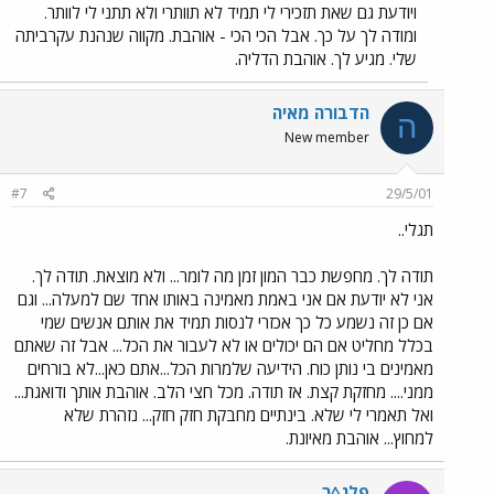
ויודעת גם שאת תזכירי לי תמיד לא תוותרי ולא תתני לי לוותר.
ומודה לך על כך. אבל הכי הכי - אוהבת. מקווה שנהנת עקרביתה
שלי. מגיע לך. אוהבת הדליה.
הדבורה מאיה
ה
New member
#7
29/5/01
תגלי..
תודה לך. מחפשת כבר המון זמן מה לומר... ולא מוצאת. תודה לך.
אני לא יודעת אם אני באמת מאמינה באותו אחד שם למעלה... וגם
אם כן זה נשמע כל כך אכזרי לנסות תמיד את אותם אנשים שמי
בכלל מחליט אם הם יכולים או לא לעבור את הכל... אבל זה שאתם
מאמינים בי נותן כוח. הידיעה שלמרות הכל...אתם כאן...לא בורחים
ממני.... מחזקת קצת. אז תודה. מכל חצי הלב. אוהבת אותך ודואגת...
ואל תאמרי לי שלא. בינתיים מחבקת חזק חזק... נזהרת שלא
למחוץ... אוהבת מאיונת.
פלג^ר