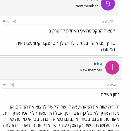
פ
New member
#10
29/5/01
למאיה המקסימה!אני מאחלת לך פרק ב
בחייך עם אושר בלתי נדלה.יש לך לב ענק.חזקי ואמצי מאיה
המתוקה
irka
I
New member
#5
29/5/01
נחון מאיקה,
זה היה שווה את המאמץ, אפילו שהיה קשה למצוא את המילים. אני
מכירה אותך לא כול כך הרבה זמן, אבל היה מאוד קל להכיר אותך, הית
מאוד פתוחה, גם בבית חולים, גם כשלא דיברת. בבדאי כול מה שקרה
לפני שלושה חודשים רק הוסיף עוד קושי, אבל את הית אחרי ההחלתה