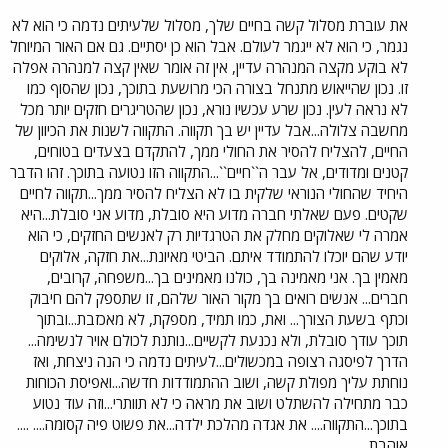
את עוברת מסלול קשה בחיים שלך, מסלול שלעיתים נדמה כי הוא לא
נגמר, כי הוא לא ייגמר לעולם. אבל הוא כן יסתיים. גם אם האור המיוחל
לא בוקע מקצה המנהרה עדיין, אין זה אומר שאין קצה למנהרה אפלה
זו. נכון שהייאוש מתנחל בצורה הכי מרושעת בתוכך, נכון שהסוף כמו
לא נראה לעין. נכון שרע עכשיו נורא, נכון שהטריגרים חזקים יותר מכל
מחשבה צלולה...אבל עדיין יש בך תקווה. התקווה לשנות את הכיוון של
החיים, להצליח להסיר את החולי ממך, להתקדם בצעדים בטוחים,
קטנים ומדודים, אל עבר ה``חיים``...התקווה הזו נטועה בתוכך. זהו הדבר
היחיד שהחולי הנוראי שלקית בו לא הצליח להסיר ממך...תקווה לחיים
שקטים. פעם שאלתי חברה מדוע היא סובלת, מדוע אני סובלת...היא
אמרה לי שאלוקים מחלק את הטרגדיות רק לאנשים החזקים, כי הוא
יודע שהם יוכלו להתמודד איתם. הביטי מאיונת...את חזקה, אלוקים
מאמין בך. אני מאמינה בך, כולנו מאמינים בך...משפחה, קרובים,
חברים... אנשים רואים בך מקור האור שלהם, זו שתספק להם חיבוק
וכתף בשעת הצורך... ואת, כמו תמיד, מספקת, לא מאכזבת...ובתוך
תוכך עודך סובלת, ולא נכנעת לקשיים...נותנת לכולם אויר לנשימה...
הדרך לפיסגה רצופה במכשולים...לעיתים נדמה כי הנה ניצחת, ואז
נוחתת עליך מפולת קשה, ושוב ההתמודדות חדשה...ואפיסת הכוחות
כבר מתחילה להשתלט ושוב את מראה כי לא תוותרי...וזה עוד נטוע
בתוכך...התקווה.... את אגדה מהלכת ילדה...את פשוט פיה קסומה.... ....
אוהבת