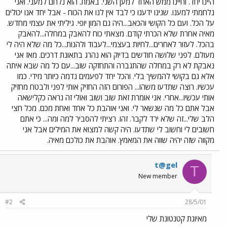
היינו יחד. וחיינו ממש האחד למען השני. באמת. הוא נלחם למעני. ואני
נלחמתי למענו. שנינו ידענו כי לבד אין לנו את הכוח - אבל יחד אנו יכולים
על הכל. ועם כל הקושי והכאב...היה גם המון יופי. גיליתי את עצמי מחדש.
מאיה אחרת שלא הכרתי קודם. מצאתי כוח להאבק במחלה...להאבק
בהכל. לעזור לאחרים...לחיות בעצמי...לעבוד ולהנות...כל מה שלא היה לי
מעולם. לפני שלושה חודשים בדיוק הוא נהרג בתאונת דרכים. מאז אני
נאבקת לא רק במחלה שהתגברה והתחזקה שוב...עם כל מה שבא איתה
אלא גם בקושי להמשיך בלי. והכל יחד לפעמים נדמה כיותר מידי. כמו
עכשיו. רוצה שתדעו משהו... הפורום הזה החזיק אותי לפני ולבטח מחזיק
אותי עכשיו...אחרי. אני אומרת זאת שוב ושוב ואולי זה נראה כקלישאה
אבל אתם כל מה שנשאר לי. ואני אוהבת כל אחד ואחת מכם. מכל חצי
הלב שלי...זה שלא ירד לקבר. זהו. רציתי להסביר למה ומה... כי אתם
חשובים לי וחשוב לי שתדעו. היה קשה למצוא את המילים אבל אני
מקווה שזה יהיה שווה את המאמץ. אוהבת את כולכם מאיה.
t@gel
T
New member
#2
28/5/01
מאיונת קטנטונת שלי