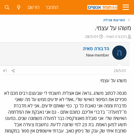
התחבר
הירשם
הפרעות אכילה
משהו על עצמי.
פ
פ
הדבורה מאיה
28/5/01
ו
ו
ת
ר
הדבורה מאיה
ה
ח
ס
New member
ה
ם
נ
ב
ו
ת
#1
28/5/01
ש
א
א
ר
משהו על עצמי.
י
ך
מנסה לכתוב משהו...נראה אם אצליח. חשבתי לי שבעצם רבים מכם לא
מכירים את הסיפור האישי שלי...ואולי לא יודעים ממש על מה שאני
מדברת וממה אני כואבת כל כך. כפי שאתם יודעים...אני לא מדברת
מ``למעלה`` בדברי אליכם. כמוכם אתם - גם אני נאבקת את המלחמה
האישית שלי. אני סובלת מאנורקסיה כבר למעלה משמונה שנים...כמעט
תשע למען האמת. בת 23 למי שרוצה לדעת. נחשבת צעירה אבל
סוחבת איתי שק ענק של ניסיון כואב. עברתי אישפוזים אין ספור במקומות