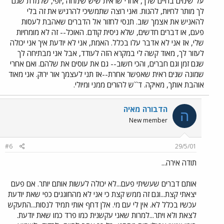
על שינוים בחיים שלך, אחרי שראית שיש שימחה ,יופי, שלמדת שגם
לך מותר לחיות, להנות. ואני רוצה שתמשיכי להרגיש את זה בלי
להאניש את אצמך שוב. תנסי לחזור אל הדברים שאהבת לעסות
פעם, או דברים חדשים, שלא ניסית קודם. האוכל-- זה לא מומחיות
שלי, אז אני לא אדבר עלו בכלל. האמת, אני לא יודעת איך אני יכולה
לעזור לך, מאוד קשה לי במקרא הזה לעודד, אבל אני מבתיחה לך
שגם זמן וגם חברים, והכי חשוב-- גם את עוסים את שלהם. ואם אחרי
שמונה שנים ראית שאפשר אחרת--אז תני לעצמך אור ירוק. אני מאוד
אוהבת אותך, מאיקה. ד``ש להורים ממני ומיולי.
הדבורה מאיה
ה
New member
#6
29/5/01
תודה אירה...
אותם דברים שעשיתי פעם...לא יכולה לעשות אותם יותר. אם פעם
יצאתי קצת...וגם זה ממש קצת כי אני לא מהחוגגים כפי שאת יודעת
עכשיו בכלל לא. אין לי עם מי. אלן דחף אותי תמיד לנסות...התעקש
לצאת ולא ויתר...למרות שאני עקשנית כמו פרד כמו שאת יודעת.