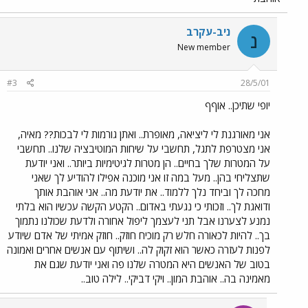
ניב-עקרב
נ
New member
#3
28/5/01
יופי שתיכן.. אוףף
אני מאורגנת לי ליציאה, מאופרת.. ואתן גורמות לי לבכות?? מאיה,
אני מצטרפת לתגל, תחשבי על שיחות המוטיבציה שלנו.. תחשבי
על המטרות שלך בחיים.. הן מטרות לגיטימיות ביותר.. ואני יודעת
שתצליחי בהן.. מעל במה זו אני מוכנה אפילו להודיע לך שאני
מחכה לך וביחד נלך ללמוד.. את יודעת מה.. אני אוהבת אותך
ודואגת לך.. וזכותי כי נגעתי באדום.. הקטע הקשה עכשיו הוא בלתי
נמנע לצערנו אבל תני לעצמך ליפול אחורה ולדעת שכולנו נתמוך
בך.. להיות לכאורה חלש רק מוכיח חוזק.. חוזק אמיתי של אדם שיודע
לפנות לעזרה כאשר הוא זקוק לה.. ושיתוף עם אנשים אחרים ואמונה
בטוב של האנשים היא המטרה שלנו פה ואני יודעת שגם את
מאמינה בה.. אוהבת המון.. ויקי דביקי.. לילה טוב..