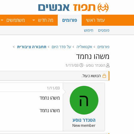
עמוד ראשי
פורומים
מה חדש
משתמשים
פוסטים
חיפוש
פורומים
אקטואליה
על סדר היום
תחבורה ציבורית
משהו נחמד
פ
פ
הטנדר נוסע
1/11/03
ו
ו
ת
הנושא נעול.
ר
ח
ס
ה
ם
1/11/03
נ
ב
ה
ו
ת
משהו נחמד
ש
א
א
ר
משהו נחמד
י
ך
הטנדר נוסע
New member