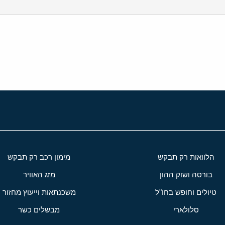
י
שור
הלוואות רק תבקש
מימון רכב רק תבקש
בורסה ושוק ההון
מזג האוויר
טיולים וחופש בחו"ל
משכנתאות וייעוץ מחזור
סלולארי
מבשלים כשר