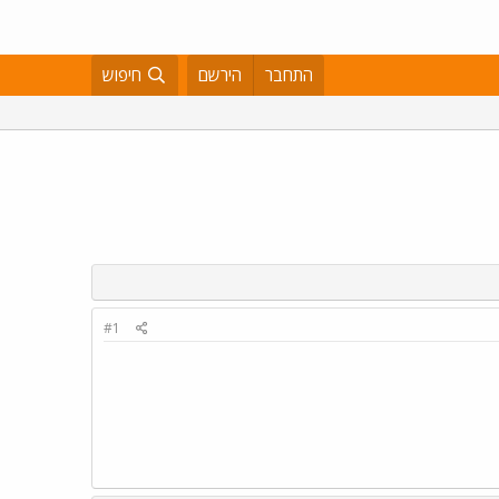
התחבר
הירשם
חיפוש
#1