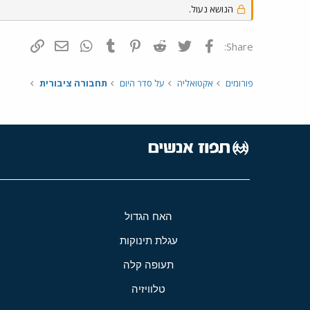
הנושא נעול.
פייסבוק
Twitter
Reddit
Pinterest
Tumblr
WhatsApp
דואר אלקטרונ
הוסף קי
Share:
פורומים
אקטואליה
על סדר היום
תחבורה ציבורית
האח הגדול
עגלת תינוקות
תעופה קלה
טלוויזיה