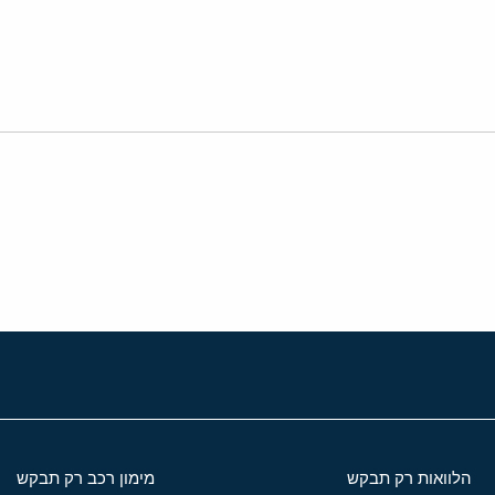
י
שור
הלוואות רק תבקש
מימון רכב רק תבקש