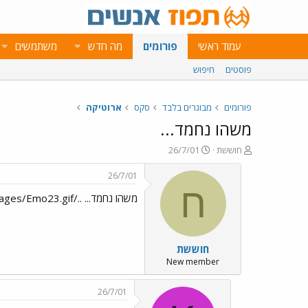
עמוד ראשי
פורומים
מה חדש
משתמשים
פוסטים
חיפוש
פורומים
מבוגרים בלבד
סקס
ארוטיקה
משהו נחמד...
פ
פ
חוששת
26/7/01
ו
ו
ת
ר
26/7/01
ח
ס
ח
משהו נחמד... ../images/Emo23.gif
ה
ם
נ
ב
ו
ת
ש
א
חוששת
א
ר
י
New member
ך
26/7/01