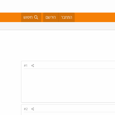
התחבר
הירשם
חיפוש
#1
#2