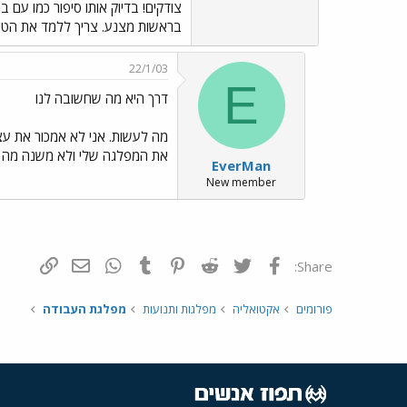
בראשות מצנע. צריך ללמד את הטירו
22/1/03
E
דרך היא מה שחשובה לנו
מה לעשות. אני לא אמכור את עצמ
את המפלגה שלי ולא משנה מה 
EverMan
New member
פייסבוק
Twitter
Reddit
Pinterest
Tumblr
WhatsApp
דואר אלקטרונ
הוסף קי
Share:
פורומים
אקטואליה
מפלגות ותנועות
מפלגת העבודה