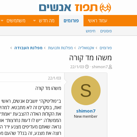
עמוד ראשי
פורומים
מה חדש
משתמשים
פוסטים
חיפוש
פורומים
אקטואליה
מפלגות ותנועות
מפלגת העבודה
משהו מד קורה
פ
פ
22/1/03
shimon7
ו
ו
ת
ר
22/1/03
ח
ס
S
משהו מד קורה
ה
ם
נ
ב
ו
ת
ב"פוליטיקה" יושבים אנשים, ראשי 
ש
א
זאת, בסקרים זה לא מתבטא. למה? ב
shimon7
א
ר
את הקולות האלה להצבעת "אמת" ב
י
New member
הממשלה: "יש לו דעות נחרצות" או 
ך
נראה שאתם מעדיפים מצנע יו"ר הא
רוצה את מצנע, זה בגלל שהעם מטו