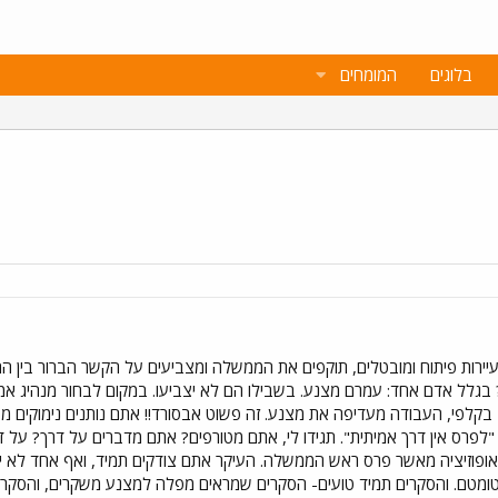
בלוגים
המומחים
עיירות פיתוח ומובטלים, תוקפים את הממשלה ומצביעים על הקשר הברור בין 
גלל אדם אחד: עמרם מצנע. בשבילו הם לא יצביעו. במקום לבחור מנהיג אמית
קלפי, העבודה מעדיפה את מצנע. זה פשוט אבסורד!! אתם נותנים נימוקים 
"לפרס אין דרך אמיתית". תגידו לי, אתם מטורפים? אתם מדברים על דרך? על ד
ופוזיציה מאשר פרס ראש הממשלה. העיקר אתם צודקים תמיד, ואף אחד לא י
מטם. והסקרים תמיד טועים- הסקרים שמראים מפלה למצנע משקרים, והסקרים ש