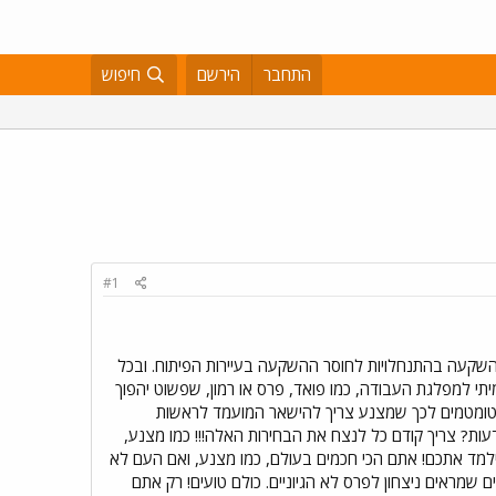
התחבר
הירשם
חיפוש
#1
ההשקעה בהתנחלויות לחוסר ההשקעה בעיירות הפיתוח. ובכל
י למפלגת העבודה, כמו פואד, פרס או רמון, שפשוט יהפוך
מטומטמים לכך שמצנע צריך להישאר המועמד לראשות
עות? צריך קודם כל לנצח את הבחירות האלה!!! כמו מצנע,
למד אתכם! אתם הכי חכמים בעולם, כמו מצנע, ואם העם לא
מראים ניצחון לפרס לא הגיוניים. כולם טועים! רק אתם