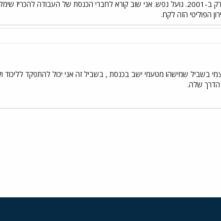
צודקים! בדיוק אותו סיפור כמו עם ברק ב-2001. גועל נפש. אני שוב קורא לחברי הכנסת של
ן הפוליטי הזה לקח.
י בשביל שמישהו מטעמי ישב בכנסת , בשביל זה אני יכול להתפקד לליכוד ולד
הדרך שלה.
י
שור