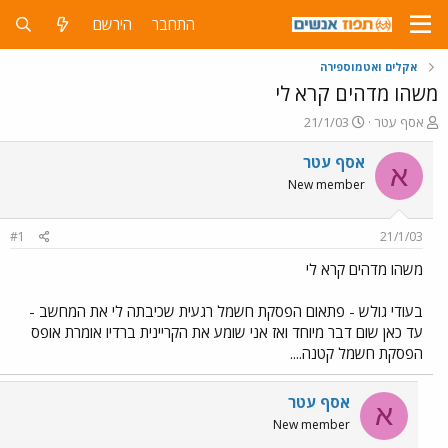
התחבר
הירשם
אקלים ואטמוספירה
משהו מדהים קרא לי
פ
פ
אסף עטר
21/1/03
ו
ו
ת
ר
אסף עטר
א
ח
ס
New member
ה
ם
נ
ב
ו
ת
#1
21/1/03
ש
א
א
ר
משהו מדהים קרא לי
י
ך
בעודי גולש - פתאום הפסקת חשמל רגעית שכיבתה לי את המחשב -
עד כאן שום דבר מיוחד ואז אני שומע את הקריינית ברדיו אומרת אופס
הפסקת חשמל קטנה....
אסף עטר
א
New member