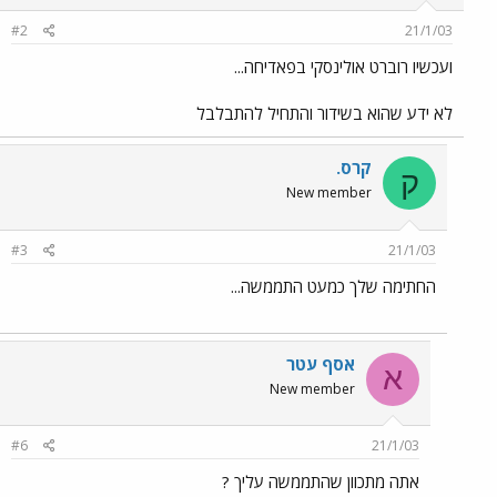
#2
21/1/03
ועכשיו רוברט אולינסקי בפאדיחה...
לא ידע שהוא בשידור והתחיל להתבלבל
קרס.
ק
New member
#3
21/1/03
החתימה שלך כמעט התממשה...
אסף עטר
א
New member
#6
21/1/03
אתה מתכוון שהתממשה עליך ?