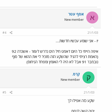
אסף עטר
א
New member
#4
21/1/03
יו - אני שומע עכשיו חדשות.....
איפה הייתי כל היום דאמט חיל הים נדרש לעזור - אשכרה 92
(האמת רציתי להגיד שהשקע הזה מזכיר לי את ההוא של סוף
נובמבר 91 אבל לא היה לי האומץ ומפחד הניחוס)
קרס.
ק
New member
#5
21/1/03
שקע כזה אפילו לך
יהיה קשה לנחס