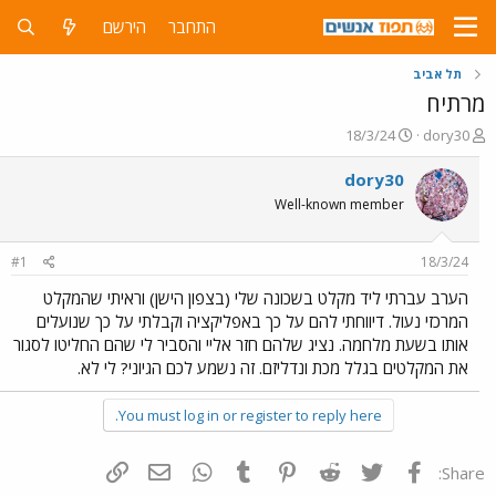
התחבר
הירשם
תל אביב
מרתיח
פ
פ
18/3/24
dory30
ו
ו
ת
ר
dory30
ח
ס
Well-known member
ה
ם
נ
ב
ו
ת
#1
18/3/24
ש
א
א
ר
הערב עברתי ליד מקלט בשכונה שלי (בצפון הישן) וראיתי שהמקלט
י
המרכזי נעול. דיווחתי להם על כך באפליקציה וקבלתי על כך שנועלים
ך
אותו בשעת מלחמה. נציג שלהם חזר אליי והסביר לי שהם החליטו לסגור
את המקלטים בגלל מכת ונדליזם. זה נשמע לכם הגיוני? לי לא.
You must log in or register to reply here.
פייסבוק
Twitter
Reddit
Pinterest
Tumblr
WhatsApp
דואר אלקטרוני
הוסף קישור
Share: