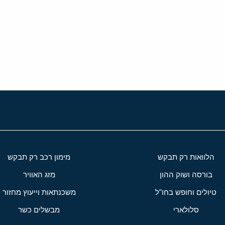
י
שור
הלוואות רק תבקש
מימון רכב רק תבקש
בורסה ושוק ההון
מזג האוויר
טיולים וחופש בחו"ל
משכנתאות וייעוץ מחזור
סלולארי
מבשלים כשר