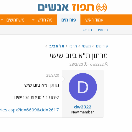
עמוד ראשי
פורומים
מה חדש
משתמשים
פוסטים
חיפוש
פורומים
מקומי
מרכז
תל אביב
מרתון ת"א ביום שישי
פ
פ
28/2/20
dw2322
ו
ו
ת
ר
28/2/20
ח
ס
D
מרתון ת"א ביום שישי
ה
ם
נ
ב
ו
ת
שימו לב לסגירות הכבישים
ש
א
dw2322
א
ר
gories.aspx?id=6609&cid=2617
י
New member
ך