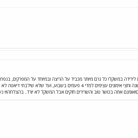
 לירידה במשקל! כל גרם מיותר מכביד על הריצה ובמיוחד על המפרקים, בנפח
לפציעות. מנסיוני- התאמנתי שנה וחצי אימונים עצימים למדי 4 פעמים בש
!אומנם אתה בכושר טוב והשרירים חזקים אבל המשקל לא יורד.. בהצלחה!!! נע
י
שור