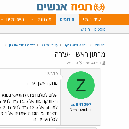
עמוד ראשי
פורומים
מה חדש
משתמשים
פוסטים
חיפוש
פורומים
ספורט ומוטוריקה
ענפי ספורט
ריצה וטריאתלון
מרתון ראשון -עזרה
פ
פ
12/9/10
zo041297
ו
ו
ת
ר
12/9/10
ח
ס
Z
מרתון ראשון -עזרה
ה
ם
נ
ב
ו
ת
ש
א
zo041297
א
ר
י
New member
ך
לכל העונים זהר