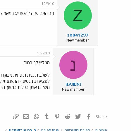
12/9/10
Z
נ.ב האם שווה להסתייע במאמן?
zo041297
New member
12/9/10
נ
ממליץ לך בחום
לשלב תוכנית תזונתית מבוקרת
נעםונעה
משלים אותן בקלות במשך היום
New member
פייסבוק
Twitter
Reddit
Pinterest
Tumblr
WhatsApp
דואר אלקטרונ
הוסף קי
Share:
פורומים
ספורט ומוטוריקה
ענפי ספורט
ריצה וטריאתלון