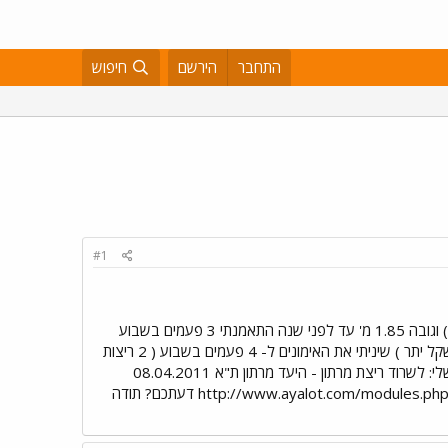
התחבר
הירשם
חיפוש
#1
שלום לכולם רציתי להתייעץ בנוגע לריצת מרתון ראשונה. על עצמי: בן 42 שוקל 96 ק"ג ( כנראה משקל יתר לאצן ) וגובה 1.85 מ' עד לפני שנה התאמנתי 3 פעמים בשבוע
ריצות קבועות של 15.5 ק"מ לריצה ( סה"כ כ-46.5 ק"מ בשבוע). בעקבות פציעה( כנראה קצת יותר מדי עומס ומשקל יתר ) שיניתי את האימונים ל- 4 פעמים בשבוע ( 2 ריצות
למרחק של 12.5 ק"מ לריצה ו- 2 אימוני שחיה 3 ק"מ בכל אימון שחיה ). קצב הריצה שלי: 6 דקות לק"מ המטרה שלי: לשרוד ריצת מרתון - היעד מרתון ת"א 08.04.2011
חשבתי על תוכנית אימונים של 4 פעמים בשבוע על-פי המתווה הבא : .http://www.ayalot.com/modules.php?name=News&file=article&sid=567 דעתכם? תודה