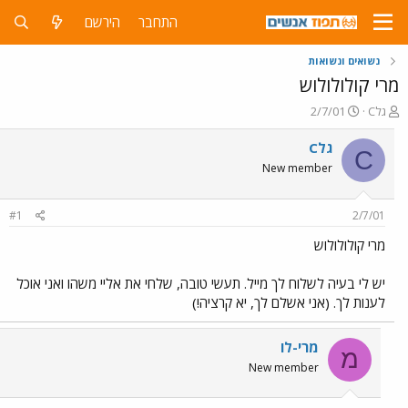
התחבר
הירשם
נשואים ונשואות
מרי קולולולוש
פ
פ
Cגל
2/7/01
ו
ו
ת
ר
Cגל
C
ח
ס
New member
ה
ם
נ
ב
ו
ת
#1
2/7/01
ש
א
א
ר
מרי קולולולוש
י
ך
יש לי בעיה לשלוח לך מייל. תעשי טובה, שלחי את אליי משהו ואני אוכל
לענות לך. (אני אשלם לך, יא קרציה!)
מרי-לו
מ
New member