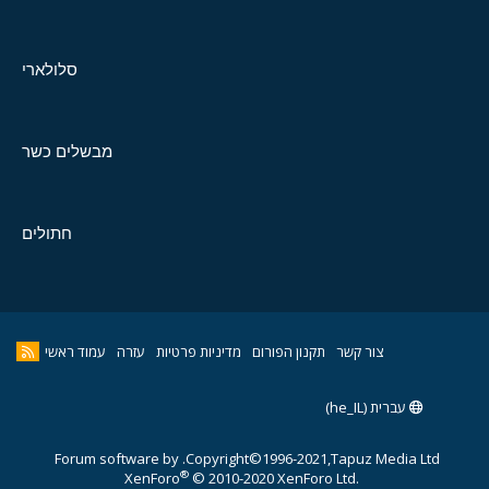
סלולארי
מבשלים כשר
חתולים
צור קשר
תקנון הפורום
מדיניות פרטיות
עזרה
עמוד ראשי
עברית (he_IL)
Forum software by
Copyright©1996-2021,Tapuz Media Ltd.
®
XenForo
© 2010-2020 XenForo Ltd.