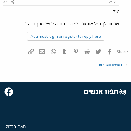
#2
2/7/01
Cגל
שלחתי לך מייל אתמול בלילה ... מחכה למייל ממך מרי-לו
You must log in or register to reply here.
פייסבוק
Twitter
Reddit
Pinterest
Tumblr
WhatsApp
דואר אלקטרוני
הוסף קישור
Share:
נשואים ונשואות
האח הגדול