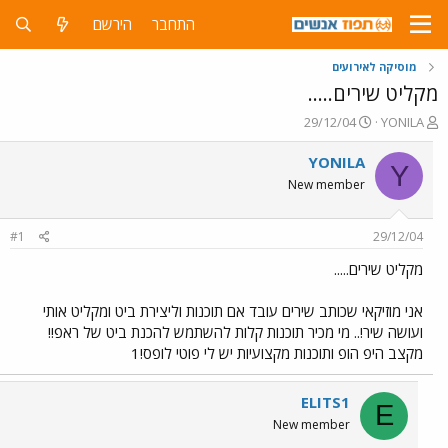
התחבר
הירשם
מוסיקה לאירועים
מקליט שירים.....
פ
פ
29/12/04
YONILA
ו
ו
ת
ר
YONILA
Y
ח
ס
New member
ה
ם
נ
ב
ו
ת
#1
29/12/04
ש
א
א
ר
מקליט שירים.....
י
ך
אני מוזיקאי שכותב שירים עובד אם תוכנות וליצירת ביט ומקליט אותי
ועושה שיר!.. מי מכיר תוכנות קלות להשתמש להכנת ביט של ראפ!!
מקצב היפ הופ ותוכנות מקצועיות יש לי פוטי לופס!1
ELITS1
E
New member