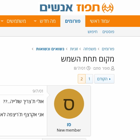
עמוד ראשי
פורומים
מה חדש
משתמשים
פוסטים
חיפוש
פורומים
משפחה
זוגיות
נשואים ונשואות
מקום תחת השמש
פ
פ
סופר סתם
8/7/01
ו
ו
הקודם
1
2
ת
ר
ח
ס
ה
ם
9/7/01
נ
ב
ס
אולי ת`צריך שולייה...??
ו
ת
ש
א
א
ר
אני אקרצף ת`ריצפה לא א
י
סו
ך
New member