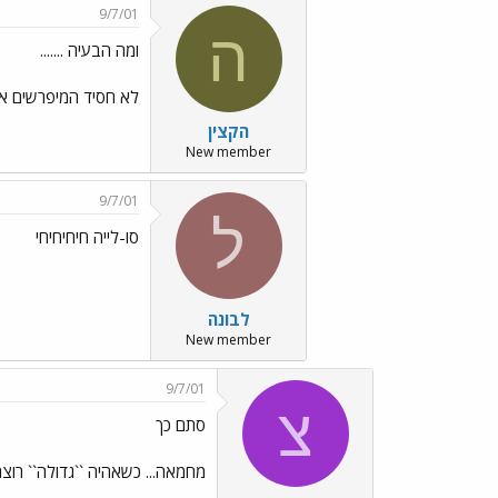
9/7/01
ה
ומה הבעיה .......
לא חסיד המיפרשים אוהב
הקצין
New member
9/7/01
ל
סו-לייה חיחיחיחי
לבונה
New member
9/7/01
צ
סתם כך
מחמאה... כשאהיה ``גדולה`` רו