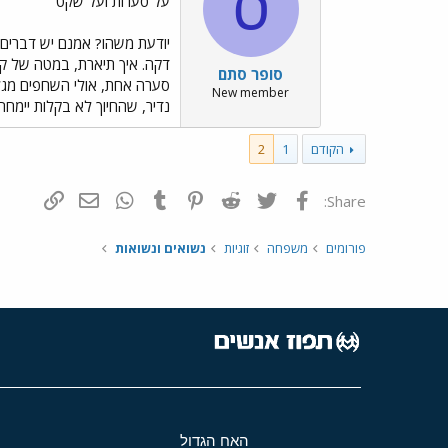
ס
על סערות ועל שקט
יודעת משהו? אמנם יש דברים 
דקה. איך תיארת, במטה של קסם
סופר סתם
סערה אחת, אולי השחפים מגלגל
New member
נדיר, שהחיוך לא בקלות יימח
הקודם
1
2
פייסבוק
Twitter
Reddit
Pinterest
Tumblr
WhatsApp
דואר אלקטרונ
הוסף קי
Share:
פורומים
משפחה
זוגיות
נשואים ונשואות
האח הגדול