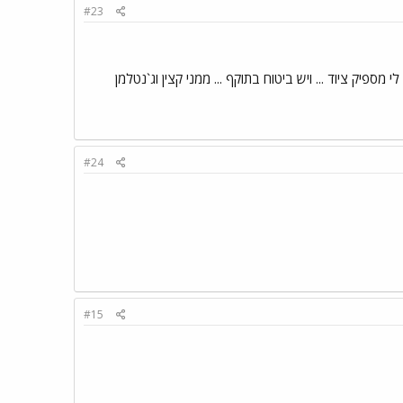
#23
פיק ציוד ... ויש ביטוח בתוקף ... ממני קצין וג`נטלמן
#24
#15