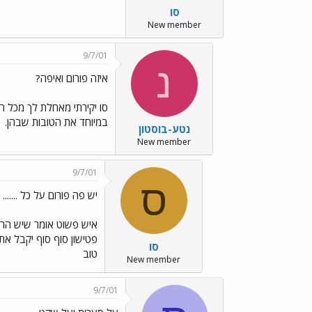
סו
New member
9/7/01
נ
איזה פורום ואיפה?
סו יקירתי מאחלת לך מכל ה
במיוחד את הטובות שבהן.
נטע-בוסטון
New member
9/7/01
ס
יש פה פורום על כל .......
איש פשוט אומר שיש הרבה
פטישון סוף סוף יקבל את
סו
טוב
New member
9/7/01