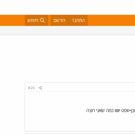
התחבר
הירשם
חיפוש
#20
וסט יווווו כמה שאני רוצה