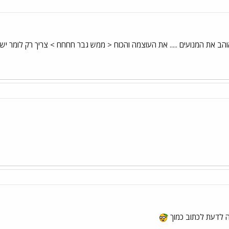
 את המנועים ..... את העוצמה והכוח < ממש גבר חחחח > צריך רק לומר יש לי מס
צה לדעת לכתוב כמוך