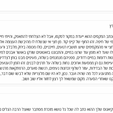
ץ
תב המקסים ההוא ייעדת במקור לסקסו, אבל לא הצלחתי להתאפק, והייתי חייבת
 של חיפה. זהו החוף של קייפ קוד. מן חצי אי שנשלח לו מהיבשת העצומה אל 
 אי מהמקסימים שיש: תושביו רגועים, חייכניים, כולו מכוסה בירוק מלבלב ורענן
לו שעד לא מזמן עוד שרצו במיים, והתבוננו בזאטוטים שזרקו באושר אבנים ל
ות רדומות במיים רדודים, ספניהם מנמנמים בשלוה, מעיפים מבט בוחן לצדדים, 
. עייפות גם הן ממסעות ארוכים. נחות בשלוה על תרנים לבנים. זהו הזמן לגע
ת של הבדידות, עוזר לשלוף זכרונות נעימים, רגשות סוערים, הרפתקאות מרגשות
תגעגע לכל מה שהיה ועבר. נכון, לא היו שם מלצריות שלא לבשו שום דבר, וגם
 שאחרי הסערה. מקום שמשאיר לך רצון לחזור אליו שוב ושוב.
יאנוס שלך ההוא כתב לה שכל גל נושא מזכרת מסתבר שאצל הרבה הגלים נושא