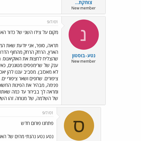
צוחקת...
New member
9/7/01
נ
מקום על צידו השני של כדור האר
תראה, סופר, אני יודעת שאת המכ
הארץ, הרחק הרחק מהחוף הדרומי
נטע-בוסטון
שהצליח לחצות את האוקיאנוס. חצי
New member
ענק של שרימפסים מטוגנים, כאי
לא מאכזב). מסביב עגנו להן יאכט
ציפורים. שחפים ושאר ציפורי ים
פנימה, מבהיר את הפינות החשוכו
ומראה לך בבירור עד כמה שאתה מ
של השלמה, של מנוחה. זהו השקט
9/7/01
ס
פתחנו פורום חדש
נטע נטע נהנתי מהים של האוק