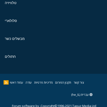
טלוויזיה
סלולארי
מבשלים כשר
חתולים
צור קשר
תקנון הפורום
מדיניות פרטיות
עזרה
עמוד ראשי
עברית (he_IL)
Forum software by
Copyright©1996-2021,Tapuz Media Ltd.