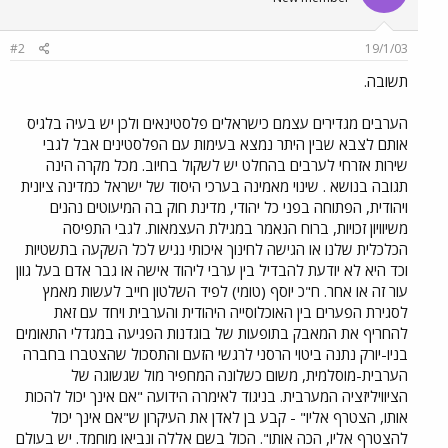
#2
19/1/03
תשובה.
הערבים מגדירים עצמם כישראלים פלסטינאים ולכן יש בעיה בלגיס
אותם לצבא שבין היתר נמצא בעימות עם הפלסטינים אבל לגבי
שירות אזרחי לערבים בהחלט יש לשקול בחיוב. מכל מקרה הינה
תגובה בנושא . שינוי מאמינה בערכי היסוד של ישראל כמדינה ציונית
ויהודית, הפתוחה בפני כל יהודי, מדינת חוק בה המיעוטים נהנים
משיוויון זכויות, ברוח הנאמר במגילת העצמאות. לגבי התפיסה
הכלכלית שלנו או הגישה לחינוך איכותי נגיש לכל השקעה בתשטיות
וכד היא לא יודעת להבדיל בין ערבי ליהוד אישה או גבר אדם בעל גוון
עור זה או אחר. ח"כ יוסף (טומי) לפיד השלטון חייב לעשות מאמץ
לסגירת הפערים בין האוכלוסייה היהודית והערבית ויחד עם זאת
להחריף את המאבק בתופעות של בוגדנות הפגיעה במגדלי התאומים
בניו-יורק נתנה ביטוי הרסני לרגשי הזעם והתסכול שהצטברו בחברה
הערבית-מוסלמית, משום כשלונה המחפיר מול שגשוגה של
הציוויליזציה המערבית. בניגוד לאימרה הידועה "אם אינך יכול להכות
אותו, הצטרף אליו" - קבע בן לאדן את העיקרון ש"אם אינך יכול
להצטרף אליו, הכה אותו". הכול בשם אללה ונביאו מוחמד. יש בעולם