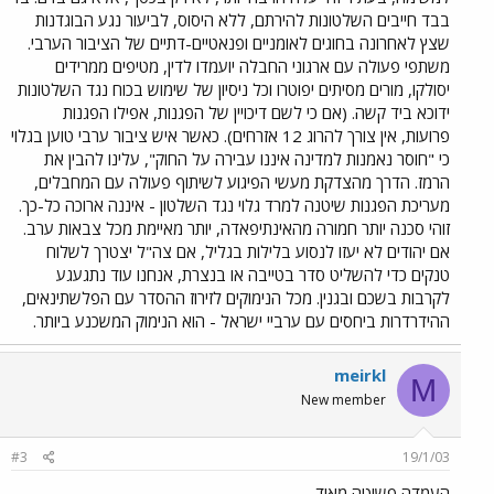
בבד חייבים השלטונות להירתם, ללא היסוס, לביעור נגע הבוגדנות
שצץ לאחרונה בחוגים לאומניים ופנאטיים-דתיים של הציבור הערבי.
משתפי פעולה עם ארגוני החבלה יועמדו לדין, מטיפים ממרידים
יסולקו, מורים מסיתים יפוטרו וכל ניסיון של שימוש בכוח נגד השלטונות
ידוכא ביד קשה. (אם כי לשם דיכויין של הפגנות, אפילו הפגנות
פרועות, אין צורך להרוג 12 אזרחים). כאשר איש ציבור ערבי טוען בגלוי
כי "חוסר נאמנות למדינה איננו עבירה על החוק", עלינו להבין את
הרמז. הדרך מהצדקת מעשי הפיגוע לשיתוף פעולה עם המחבלים,
מעריכת הפגנות שיטנה למרד גלוי נגד השלטון - איננה ארוכה כל-כך.
זוהי סכנה יותר חמורה מהאינתיפאדה, יותר מאיימת מכל צבאות ערב.
אם יהודים לא יעזו לנסוע בלילות בגליל, אם צה"ל יצטרך לשלוח
טנקים כדי להשליט סדר בטייבה או בנצרת, אנחנו עוד נתגעגע
לקרבות בשכם ובגנין. מכל הנימוקים לזירוז ההסדר עם הפלשתינאים,
ההידרדרות ביחסים עם ערביי ישראל - הוא הנימוק המשכנע ביותר.
meirkl
M
New member
#3
19/1/03
העמדה פשוטה מאוד