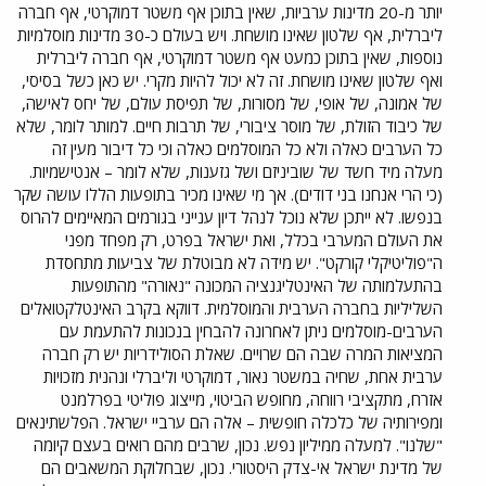
יותר מ-20 מדינות ערביות, שאין בתוכן אף משטר דמוקרטי, אף חברה
ליברלית, אף שלטון שאינו מושחת. ויש בעולם כ-30 מדינות מוסלמיות
נוספות, שאין בתוכן כמעט אף משטר דמוקרטי, אף חברה ליברלית
ואף שלטון שאינו מושחת. זה לא יכול להיות מקרי. יש כאן כשל בסיסי,
של אמונה, של אופי, של מסורות, של תפיסת עולם, של יחס לאישה,
של כיבוד הזולת, של מוסר ציבורי, של תרבות חיים. למותר לומר, שלא
כל הערבים כאלה ולא כל המוסלמים כאלה וכי כל דיבור מעין זה
מעלה מיד חשד של שוביניזם ושל גזענות, שלא לומר – אנטישמיות.
(כי הרי אנחנו בני דודים). אך מי שאינו מכיר בתופעות הללו עושה שקר
בנפשו. לא ייתכן שלא נוכל לנהל דיון ענייני בגורמים המאיימים להרוס
את העולם המערבי בכלל, ואת ישראל בפרט, רק מפחד מפני
ה"פוליטיקלי קורקט". יש מידה לא מבוטלת של צביעות מתחסדת
בהתעלמותה של האינטליגנציה המכונה "נאורה" מהתופעות
השליליות בחברה הערבית והמוסלמית. דווקא בקרב האינטלקטואלים
הערבים-מוסלמים ניתן לאחרונה להבחין בנכונות להתעמת עם
המציאות המרה שבה הם שרויים. שאלת הסולידריות יש רק חברה
ערבית אחת, שחיה במשטר נאור, דמוקרטי וליברלי ונהנית מזכויות
אזרח, מתקציבי רווחה, מחופש הביטוי, מייצוג פוליטי בפרלמנט
ומפירותיה של כלכלה חופשית – אלה הם ערביי ישראל. הפלשתינאים
"שלנו". למעלה ממיליון נפש. נכון, שרבים מהם רואים בעצם קיומה
של מדינת ישראל אי-צדק היסטורי. נכון, שבחלוקת המשאבים הם