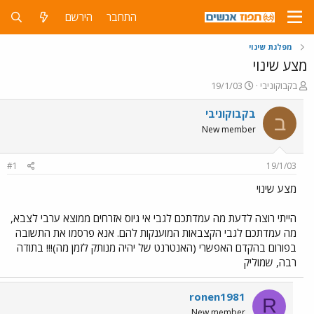
התחבר
הירשם
מפלגת שינוי
מצע שינוי
פ
פ
בקבוקוניבי
19/1/03
ו
ו
ת
ר
בקבוקוניבי
ב
ח
ס
New member
ה
ם
נ
ב
ו
ת
#1
19/1/03
ש
א
א
ר
מצע שינוי
י
ך
הייתי רוצה לדעת מה עמדתכם לגבי אי גיוס אזרחים ממוצא ערבי לצבא,
מה עמדתכם לגבי הקצבאות המוענקות להם. אנא פרסמו את התשובה
בפורום בהקדם האפשרי (האנטרנט של יהיה מנותק לזמן מה)!!! בתודה
רבה, שמוליק
ronen1981
R
New member