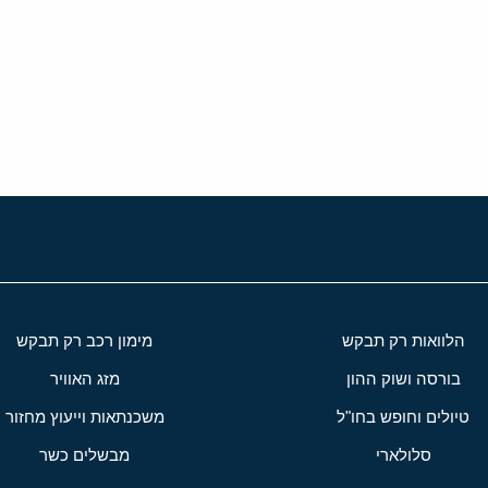
י
שור
הלוואות רק תבקש
מימון רכב רק תבקש
בורסה ושוק ההון
מזג האוויר
טיולים וחופש בחו"ל
משכנתאות וייעוץ מחזור
סלולארי
מבשלים כשר