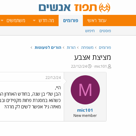
עמוד ראשי
פורומים
מה חדש
משתמשים
פוסטים
חיפוש
פורומים
משפחה
הורות
הורים לפעוטות
מציצת אצבע
פ
פ
22/12/24
mic101
ו
ו
ת
ר
22/12/24
ח
ס
M
היי,
ה
ם
נ
ב
הבן שלי בן שנה, בחודש האחרון הח
ו
ת
כשהוא במסגרת פחות מקפידים ובבי
ש
א
מאיזה גיל אפשר לשים לק מרה?
mic101
א
ר
י
New member
ך