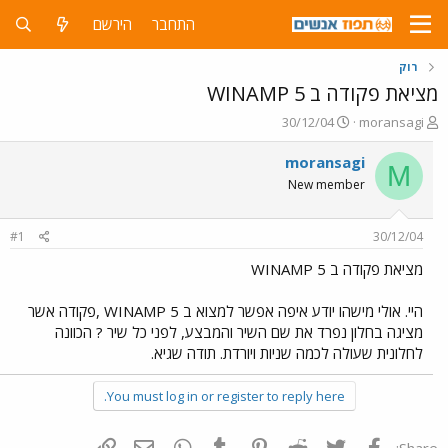
התחבר
הירשם
רוק
מציאת פקודה ב WINAMP 5
פ
פ
30/12/04
moransagi
ו
ו
ת
ר
moransagi
M
ח
ס
New member
ה
ם
נ
ב
ו
ת
#1
30/12/04
ש
א
א
ר
מציאת פקודה ב WINAMP 5
י
ך
היי. אולי מישהו יודע איפה אפשר למצוא ב WINAMP 5 ,פקודה אשר
מציגה בחלון נפרד את שם השיר והמבצע, לפני כל שיר ? הכוונה
לחלונית שעולה לכמה שניות ויורדת. תודה שגיא.
You must log in or register to reply here.
פייסבוק
Twitter
Reddit
Pinterest
Tumblr
WhatsApp
דואר אלקטרוני
הוסף קישור
Share: