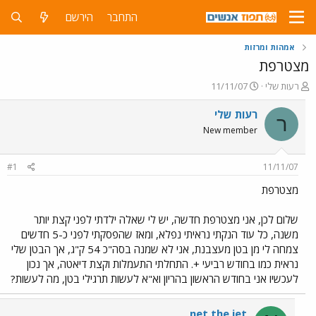
התחבר
הירשם
אמהות ומרזות
מצטרפת
פ
פ
רעות שלי
11/11/07
ו
ו
ת
ר
רעות שלי
ר
ח
ס
New member
ה
ם
נ
ב
ו
ת
#1
11/11/07
ש
א
א
ר
מצטרפת
י
ך
שלום לכן, אני מצטרפת חדשה, יש לי שאלה ילדתי לפני קצת יותר
משנה, כל עוד הנקתי נראיתי נפלא, ומאז שהפסקתי לפני כ-5 חדשים
צמחה לי מן בטן מעצבנת, אני לא שמנה בסה"כ 54 ק"ג, אך הבטן שלי
נראית כמו בחודש רביעי +. התחלתי התעמלות וקצת דיאטה, אך נכון
לעכשיו אני בחודש הראשון בהריון וא"א לעשות תרגילי בטן, מה לעשות?
net the jet