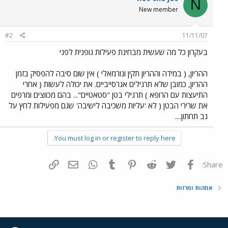
N
New member
#2
11/11/07
בעקרון כל מה שעשית מבחינת פעילות גופנית לפני
ההריון, ( במידה וההריון תקין ונורמאלי ) אין שום סיבה להפסיק בזמן
ההריון, כמובן שלא תרגילים אגרסייביים. את יכולה לעשות ( אחרי
התיעצות עם הרופא ) תרגילי בטן "סטאטיים"... בהם מכווצים ומרפים
את שרירי הבטן ( לא 'עליות משכיבה לישיבה' שגם מפעילות לחץ על
גב תחתון....
You must log in or register to reply here.
פייסבוק
Twitter
Reddit
Pinterest
Tumblr
WhatsApp
דואר אלקטרוני
הוסף קישור
Share:
אמהות ומרזות