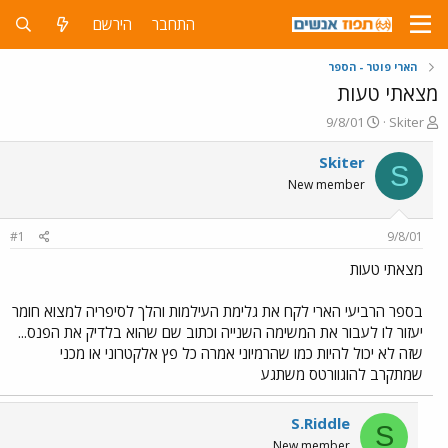
התחבר
הירשם
הארי פוטר - הספר
מצאתי טעות
פ
פ
9/8/01
Skiter
ו
ו
ת
ר
Skiter
S
ח
ס
New member
ה
ם
נ
ב
ו
ת
#1
9/8/01
ש
א
א
ר
מצאתי טעות
י
ך
בספר הרביעי הארי לקח את גלימת העילמות והלך לסיפריה למצוא חומר
יעזור לו לעבור את המשימה השנייה וכתוב שם שהוא בלדיק את הפנס...
שזה לא יכול להיות כמו שהרמיוני אמרה כל פץ אלקטרוני או מכני
שמתקרב להוגוורטס משתגע
S.Riddle
S
New member