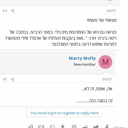
#4
9/8/01
מצאתי עוד טעות!!
כנראה גם היא של המתרגמת מיס גילי. בספר הרביעי, בכתבה של
ריטה בע"מ 191: "...זאת בעקבות תעלוליו של ארנולד וויזלי מהמשרד
למניעת שימוש לרעה בחפצי המוגלגים".
Marty McFly
M
New member
#5
9/8/01
אה, אופס, זה לא...
זה בכוונה ככה...............
You must log in or register to reply here.
פייסבוק
Twitter
Reddit
Pinterest
Tumblr
WhatsApp
דואר אלקטרוני
הוסף קישור
Share: