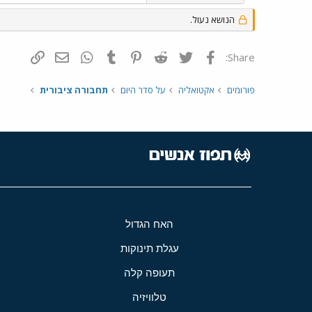
הנושא נעול.
פייסבוק
Twitter
Reddit
Pinterest
Tumblr
WhatsApp
דואר אלקטרונ
הוסף קי
Share:
פורומים
אקטואליה
על סדר היום
תחבורה ציבורית
האח הגדול
עגלת תינוקות
תעופה קלה
טלוויזיה