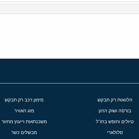
י
שור
הלוואות רק תבקש
מימון רכב רק תבקש
בורסה ושוק ההון
מזג האוויר
טיולים וחופש בחו"ל
משכנתאות וייעוץ מחזור
סלולארי
מבשלים כשר