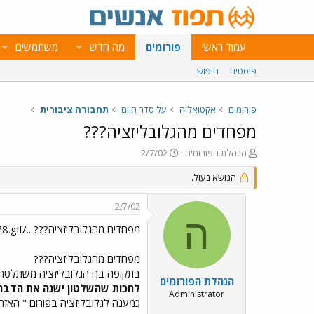
עמוד ראשי
פורומים
מה חדש
משתמשים
פוסטים
חיפוש
פורומים
אקטואליה
על סדר היום
תחבורה ציבורית
מפחדים מהגלובליזציה???
פ
פ
הנהלת הפורומים
2/7/02
ו
ו
ת
הנושא נעול.
ר
ח
ס
ה
ם
2/7/02
נ
ב
ה
ו
ת
מפחדים מהגלובליזציה??? ../images/Emo178.gif
ש
א
א
ר
מפחדים מהגלובליזציה???
י
בתקופה בה הגלובליזציה משתלטת ע
ך
הנהלת הפורומים
לחכות שהשלטון ישנה את הדברי
Administrator
כמענה לגלובליזציה בפורום " האזרח