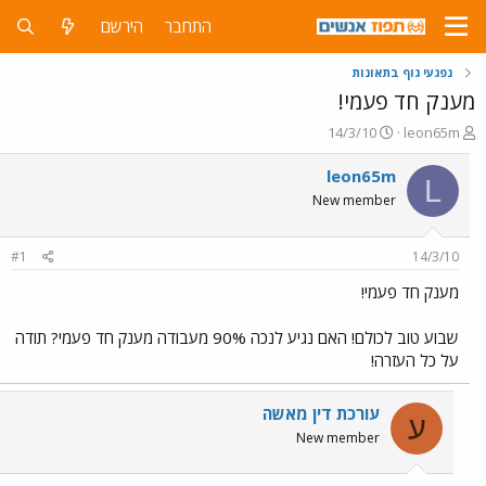
התחבר
הירשם
נפגעי גוף בתאונות
מענק חד פעמי!
פ
פ
14/3/10
leon65m
ו
ו
ת
ר
leon65m
L
ח
ס
New member
ה
ם
נ
ב
ו
ת
#1
14/3/10
ש
א
א
ר
מענק חד פעמי!
י
ך
שבוע טוב לכולם! האם נגיע לנכה 90% מעבודה מענק חד פעמי? תודה
על כל העזרה!
עורכת דין מאשה
ע
New member