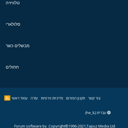
טלוויזיה
סלולארי
מבשלים כשר
חתולים
צור קשר
תקנון הפורום
מדיניות פרטיות
עזרה
עמוד ראשי
עברית (he_IL)
Forum software by
Copyright©1996-2021,Tapuz Media Ltd.