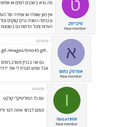
ט
מה נורא בשכנים רוסים או אתיופי
אין כאן שאלה או אמירה של העלב
ובכניסה השניה גרים קווקזים וכ
טיגריס2
העדות ומכל הדתות גם בשכונות "
New member
30/4/09
א
../images/Emo45.gif../images/Emo45.gifהו טיגריס, זו תשובה לעניין
גם אני בבניין מעורב,רוסים מ
אבל ממש הזכרת לי את "דירה 
אפרסק כתום
New member
30/4/09
I
עם כל הפוליטיקלי קורקט
זכותם לבחור איפה לגור ול
Ibiza1800
New member