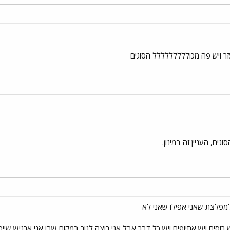
זר ויש פה מכוללללללללל הסוגים
גים, העניין זה במינון.
מפלצת שאני אפילו שאני לא
רוסים ויש אתיופים ויש כל דבר אבל אני רוצה לגור במקום שבו אני ארגיש שייכ