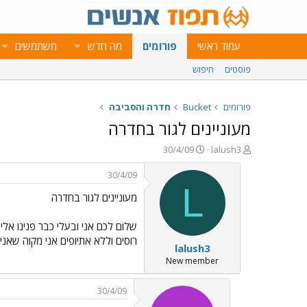
עמוד ראשי
פורומים
מה חדש
משתמשים
פוסטים
חיפוש
פורומים
Bucket
חדרה והסביבה
מעוניינים לגור בחדרה
פ
פ
30/4/09
lalush3
ו
ו
ת
ר
30/4/09
ח
ס
L
מעוניינים לגור בחדרה
ה
ם
נ
ב
ו
ת
שלום לכם אני ובעלי כבר פנינו אלי
ש
א
רוסים וללא אתיופים אני מקוה שאנ
lalush3
א
ר
י
New member
ך
30/4/09