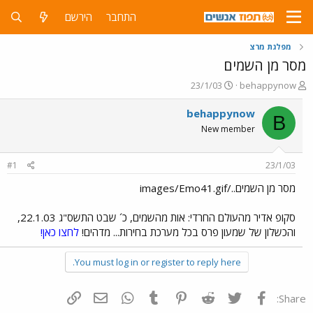
התחבר
הירשם
מפלגת מרצ
מסר מן השמים
פ
פ
23/1/03
behappynow
ו
ו
ת
ר
behappynow
B
ח
ס
New member
ה
ם
נ
ב
ו
ת
#1
23/1/03
ש
א
א
ר
מסר מן השמים../images/Emo41.gif
י
ך
סקופ אדיר מהעולם החרדי: אות מהשמים, כ´ שבט התשס"ג 22.1.03,
והכשלון של שמעון פרס בכל מערכת בחירות... מדהים!
לחצו כאן!
You must log in or register to reply here.
פייסבוק
Twitter
Reddit
Pinterest
Tumblr
WhatsApp
דואר אלקטרוני
הוסף קישור
Share: