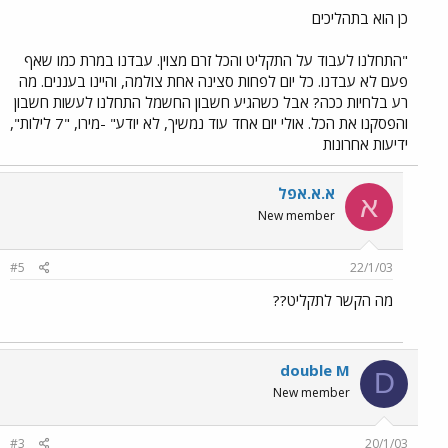
כן הוא בתהליכים
"התחלנו לעבוד על התקליט והכל זרם מצוין. עבדנו במרת כמו שאף
פעם לא עבדנו. כל יום לפחות סצינה אחת צולמה, והיינו בעננים. מה
רע בלחיות ככה? אבל כשהגיע חשבון החשמל התחלנו לעשות חשבון
והפסקנו את הכל. אולי יום אחד עוד נמשיך, לא יודע" -מירו, "7 לילות",
ידיעות אחרונות
א.א.אפל
א
New member
#5
22/1/03
מה הקשר לתקליט??
double M
D
New member
#3
20/1/03