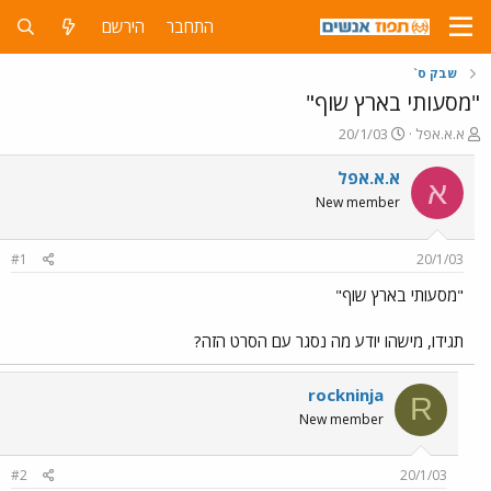
התחבר
הירשם
שבק ס`
"מסעותי בארץ שוף"
פ
פ
א.א.אפל
20/1/03
ו
ו
ת
ר
א.א.אפל
א
ח
ס
New member
ה
ם
נ
ב
ו
ת
#1
20/1/03
ש
א
א
ר
"מסעותי בארץ שוף"
י
ך
תגידו, מישהו יודע מה נסגר עם הסרט הזה?
rockninja
R
New member
#2
20/1/03