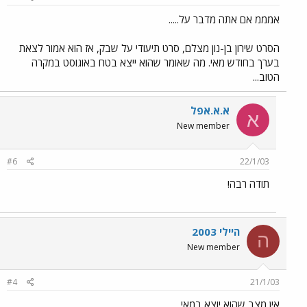
אמממ אם אתה מדבר על.....
הסרט שירון בן-נון מצלם, סרט תיעודי על שבק, אז הוא אמור לצאת
בערך בחודש מאי. מה שאומר שהוא ייצא בטח באוגוסט במקרה
הטוב...
א.א.אפל
א
New member
#6
22/1/03
תודה רבה!
היילי 2003
ה
New member
#4
21/1/03
אין מצב שהוא יוצא במאי