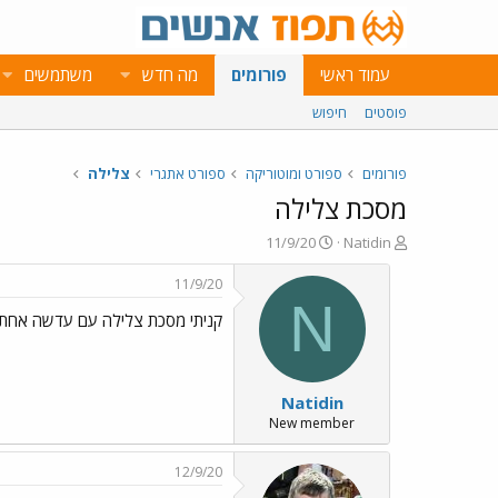
עמוד ראשי
פורומים
מה חדש
משתמשים
פוסטים
חיפוש
פורומים
ספורט ומוטוריקה
ספורט אתגרי
צלילה
מסכת צלילה
פ
פ
11/9/20
Natidin
ו
ו
ת
ר
11/9/20
ח
ס
N
קניתי מסכת צלילה עם עדשה אחת מ
ה
ם
נ
ב
ו
ת
ש
א
Natidin
א
ר
י
New member
ך
12/9/20