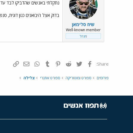
נתקלתי באנשים שהדביקו לבד עדשות
בדוק אצל היבואנים כגון דוגית, סנפ
שיח סלימאן
Well-known member
מנהל
פייסבוק
Twitter
Reddit
Pinterest
Tumblr
WhatsApp
דואר אלקטרונ
הוסף קי
Share:
פורומים
ספורט ומוטוריקה
ספורט אתגרי
צלילה