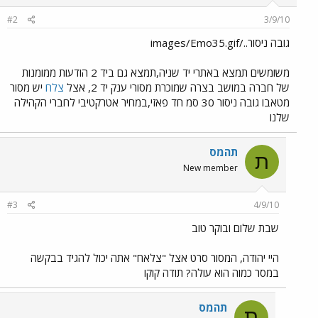
#2
3/9/10
גובה ניסור../images/Emo35.gif
משומשים תמצא באתרי יד שניה,תמצא גם ביד 2 הודעות ממומנות
של חברה במושב בצרה שמוכרת מסורי ענק יד 2, אצל
צלח
יש מסור
מטאבו גובה ניסור 30 סמ חד פאזי,במחיר אטרקטיבי לחברי הקהילה
שלנו
תהמס
ת
New member
#3
4/9/10
שבת שלום ובוקר טוב
היי יהודה, המסור סרט אצל "צלאח" אתה יכול להגיד בבקשה
במסר כמוה הוא עולה? תודה קוקו
תהמס
ת