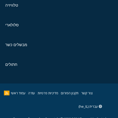
טלוויזיה
סלולארי
מבשלים כשר
חתולים
צור קשר
תקנון הפורום
מדיניות פרטיות
עזרה
עמוד ראשי
עברית (he_IL)