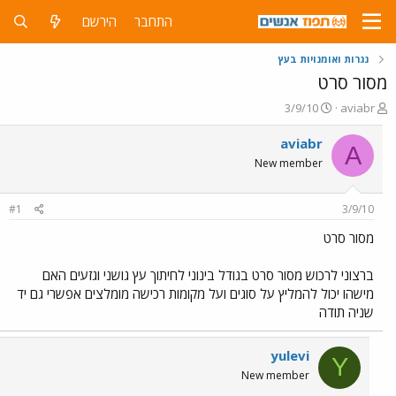
התחבר
הירשם
נגרות ואומנויות בעץ
מסור סרט
פ
פ
3/9/10
aviabr
ו
ו
ת
ר
aviabr
A
ח
ס
New member
ה
ם
נ
ב
ו
ת
#1
3/9/10
ש
א
א
ר
מסור סרט
י
ך
ברצוני לרכוש מסור סרט בגודל בינוני לחיתוך עץ גושני וגזעים האם
מישהו יכול להמליץ על סוגים ועל מקומות רכישה מומלצים אפשרי גם יד
שניה תודה
yulevi
Y
New member