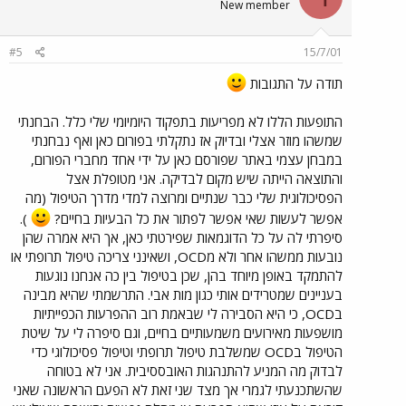
New member
#5
15/7/01
תודה על התגובות
התופעות הללו לא מפריעות בתפקוד היומיומי שלי כלל. הבחנתי
שמשהו מוזר אצלי ובדיוק אז נתקלתי בפורום כאן ואף נבחנתי
במבחן עצמי באתר שפורסם כאן על ידי אחד מחברי הפורום,
והתוצאה הייתה שיש מקום לבדיקה. אני מטופלת אצל
הפסיכולוגית שלי כבר שנתיים ומרוצה למדי מדרך הטיפול (מה
אפשר לעשות שאי אפשר לפתור את כל הבעיות בחיים?
).
סיפרתי לה על כל הדוגמאות שפירטתי כאן, אך היא אמרה שהן
נובעות ממשהו אחר ולא מOCD, ושאינני צריכה טיפול תרופתי או
להתמקד באופן מיוחד בהן, שכן בטיפול בין כה אנחנו נוגעות
בעניינים שמטרידים אותי כגון מות אבי. התרשמתי שהיא מבינה
בOCD, כי היא הסבירה לי שבאמת רוב ההפרעות הכפייתיות
מושפעות מאירועים משמעותיים בחיים, וגם סיפרה לי על שיטת
הטיפול בOCD שמשלבת טיפול תרופתי וטיפול פסיכולוגי כדי
לבדוק מה המניע להתנהגות האובססיבית. אני לא בטוחה
שהשתכנעתי לגמרי אך מצד שני זאת לא הפעם הראשונה שאני