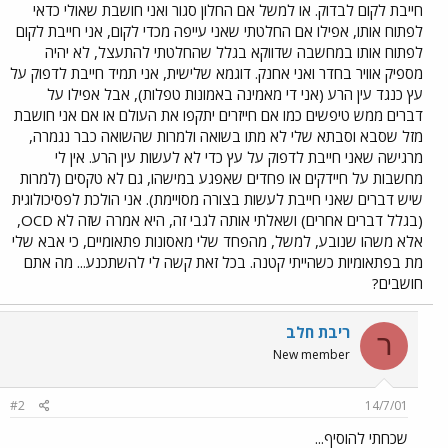
חייבת לקום לבדוק. או למשל אם החלון סגור ואני חושבת שאולי כדאי
לפתוח אותו, אפילו אם החלטתי שאני עייפה מכדי לקום, אני חייבת לקום
לפתוח אותו במחשבה שדווקא בגלל שהחלטתי להתעצל, לא יהיה
מספיק אוויר בחדר ואני אחנק. דוגמא שלישית, אני תמיד חייבת לדפוק על
עץ כנגד עין הרע (אני די מאמינה באמונות טפלות), אבל אפילו על
דברים ממש טיפשים כמו אם חייזרים יתקפו את העולם או אם אני חושבת
מזל שסבא וסבתא שלי לא מתו בשואה ולמרות שהשואה כבר נגמרה,
מרגישה שאני חייבת לדפוק על עץ כדי לא לעשות עין הרע. אין לי
מחשבות על חיידקים או פחדים שאפגע במישהו, גם לא טקסים (למרות
שיש דברים שאני חייבת לעשות בצורה מסויימת). אני הולכת לפסיכולוגית
(בגלל דברים אחרים) ושאלתי אותה לגבי זה, היא אמרה שזה לא OCD,
אלא משהו שנובע, למשל, מהפחד שלי מאסונות פתאומיים, כי אבא שלי
מת בפתאומיות כשהייתי קטנה. בכל זאת קשה לי להשתכנע... מה אתם
חושבים?
ריבת חלב
ר
New member
#2
14/7/01
שכחתי להוסיף...