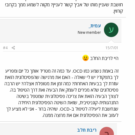
חושבת שעניין מותו של אביך קשור לעניין? מקווה לשמוע ממך בקרוב!
קורווין.
עמית_
ע
New member
#4
15/7/01
היי לריבת החלב
זה באמת נשמע כמו OCD. עד כמה זה מטריד אותך כל יום ומפריע
לך בתפקוד? יש לי שאלה - האם את מרגישה שהפסיכולוגית הזאת
עוזרת לך בבעיות האחרות? כמה זמן את מטופלת אצלה? יש הרבה
פסיכולוגים שלא מכירים לעומק את הבעיה ואת דרך הטיפול בה.
לצורך הבעיה הזאת את צריכה פסיכולוג/ית שמטפל בשיטה
התנהגותית-קוגניטיבית, שזאת השיטה הפסיכולוגית היחידה
שנחשבת ליעילה לטיפול ב-OCD. שיהיה ברור - אני לא מציע לך
לעזוב את הפסיכולוגית אם את מרוצה ממנה.
ריבת חלב
ר