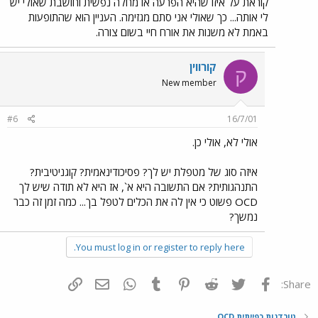
קוראת על איזו שהיא הפרעה או מחלה נפשית וחושבת שאולי יש
לי אותה... כך שאולי אני סתם מגזימה. העניין הוא שהתופעות
באמת לא משנות את אורח חיי בשום צורה.
קורווין
ק
New member
#6
16/7/01
אולי לא, אולי כן.
איזה סוג של מטפלת יש לך? פסיכודינאמית? קוגניטיבית?
התנהגותית? אם התשובה היא א`, אז היא לא תודה שיש לך
OCD פשוט כי אין לה את הכלים לטפל בך... כמה זמן זה כבר
נמשך?
You must log in or register to reply here.
פייסבוק
Twitter
Reddit
Pinterest
Tumblr
WhatsApp
דואר אלקטרוני
הוסף קישור
Share:
טורדנות כפייתית OCD