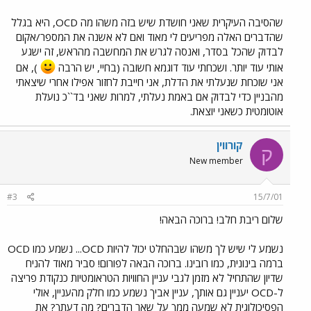
שהסיבה העיקרית שאני חושדת שיש בזה משהו מה OCD, היא בגלל
שהדברים האלה מפריעים לי מאוד ואם לא אשנה את המספר/אקום
לבדוק שהכל בסדר, ואנסה לגרש את המחשבה מהראש, זה ישגע
אותי עוד יותר. ושכחתי עוד דוגמא חשובה (בחיי, יש הרבה
), אם
אני שוכחת שנעלתי את הדלת, אני חייבת לחזור אפילו אחרי שיצאתי
מהבניין כדי לבדוק אם באמת נעלתי, למרות שאני בד``כ נועלת
אוטומטית כשאני יוצאת.
קורווין
ק
New member
#3
15/7/01
שלום ריבת חלב! ברוכה הבאה!
נשמע לי שיש לך משהו שבהחלט יכול להיות OCD... נשמע כמו OCD
ברמה בינונית, כמו רובינו. ברוכה הבאה לפורום! סביר מאוד להניח
שדיון שהתחיל לא מזמן לגבי עניין החוויות הטראומטיות כנקודת פריצה
ל-OCD יעניין גם אותך, עניין אביך נשמע כמו חלק מהעניין, אולי
הפסיכולוגית לא שמעה ממך על שאר הדברים? מה דעתך? את