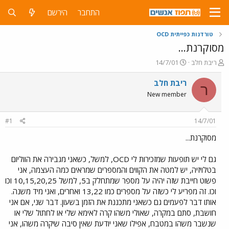
התחבר
הירשם
טורדנות כפייתית OCD
מסוקרנת...
פ
פ
ריבת חלב
14/7/01
ו
ו
ת
ר
ריבת חלב
ר
ח
ס
New member
ה
ם
נ
ב
ו
ת
#1
14/7/01
ש
א
א
ר
מסוקרנת...
י
ך
גם לי יש תופעות שמזכירות לי OCD, למשל, כשאני מגבירה את הווליום
בטלויזיה, יש למטה את הקווים והמספרים שמראים כמה העצמה, אני
פשוט חייבת שזה יהיה על מספר שמתחלק ב5, למשל 10,15,20,25 וכו
וכו. זה מפריע לי כשזה על מספרים כמו 13,22 ואחרים, ואני מיד משנה.
אותו דבר לפעמים גם כשאני מתכננת את הזמן בשעון. דבר שני, אם אני
חושבת, סתם במקרה, שאולי משהו קרה לאימא שלי או לחתול שלי או
שנשבר משהו במטבח, אפילו שאני יודעת שאין סיבה שיקרה משהו, אני