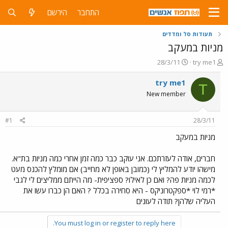
התחבר
הירשם
תעודות סל ומדדים
מניות במעקב
פ
פ
28/3/11
try me1
ו
ו
ת
ר
try me1
T
ח
ס
New member
ה
ם
נ
ב
ו
ת
#1
28/3/11
ש
א
א
ר
מניות במעקב
י
ך
חברים, אודה לעזרתכם. אני עוקב כבר כמה זמן אחרי כמה מניות בת"א.
מישהו יודע להמליץ לי (כמובן באופן לא מחייב) אם מומלץ להכנס מעט
לכמה מניות פה? ואם כן לאילו? ספציפית- מה הייתם ממליצים לי לגבי
*רמי לוי *ספקטרוניקס - היא סחירה בכלל ? האם הן כברו עשו את
העליה שלהן? תודה לעונים
You must log in or register to reply here.