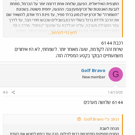
התצפית האידיאלית. הפעם, שלוחה אחת דרומה יותר על הכרמל, מתחת
לגבעת האנטנות של זכרון/מעין צבי. ההגעה, יחסית פשוטה. בשכונת
"השמורה" של זכרון יש לנסוע ברח' ספיר, עד פינת רח' אודם, להשאיר שם
את הרכב ולרדת ברגל בשולי הרכס,בשבילים שכבשו חזירי הבר, עד לדרך
עפר המובילה מערבה, עליה יש ללכת עד שהנוף "נפתח". סה"כ כ-10
דקות הליכה מתונה. זוהי נקודה מצוינת לצילום בשעות הבוקר. היתרון
לחץ כדי להרחיב...
לנקודה זו על פני נקודת התצפית על השלוחה הצפונית יותר, הנמצאת
בשמורת חוטם הכרמל, הוא הקרבה למסילה. כך גם ניתן לשמוע די בבירור
רכבת 6144
את פעמון המחסום של מעגן מיכאל בעוד מתצפתים צפונה. מזג האויר לא
שירות זהה לקודמת, שעה מאוחר יותר. לשמחתי, לא היו איחורים
שיתף פעולה היום. מעונן חלקית, עם תנאי תאורה משתנים ללא הרף, זה
משמעותיים הבוקר בקטע המסילה הזה.
קצת יותר מדי למצלמה הצנועה שלי. בתמונה רכבת 6142, נתב"ג-נהריה,
הד-ד היחיד שפגשתי הבוקר.
Golf Bravo
G
New member
#4
14/10/05
6144 שלושה מערכים
נכתב ע"י Golf Bravo:
מנחה לשבת
החגים מספקים הזדמנויות רבות לצילום. הנה עוד ניסיון למצוא את נקודת