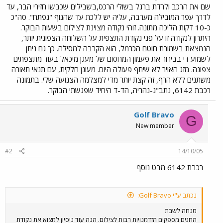
שם את הרכב ולרדת ברגל בשולי הרכס,בשבילים שכבשו חזירי הבר, עד
לדרך עפר המובילה מערבה, עליה יש ללכת עד שהנוף "נפתח". סה"כ
כ-10 דקות הליכה מתונה. זוהי נקודה מצוינת לצילום בשעות הבוקר.
היתרון לנקודה זו על פני נקודת התצפית על השלוחה הצפונית יותר,
הנמצאת בשמורת חוטם הכרמל, הוא הקרבה למסילה. כך גם ניתן
לשמוע די בבירור את פעמון המחסום של מעגן מיכאל בעוד מתצפתים
צפונה. מזג האויר לא שיתף פעולה היום. מעונן חלקית, עם תנאי תאורה
משתנים ללא הרף, זה קצת יותר מדי למצלמה הצנועה שלי. בתמונה
רכבת 6142, נתב"ג-נהריה, הד-ד היחיד שפגשתי הבוקר.
Golf Bravo
G
New member
#2
14/10/05
רכבת 6142 מבט נוסף
נכתב ע"י Golf Bravo:
מנחה לשבת
החגים מספקים הזדמנויות רבות לצילום. הנה עוד ניסיון למצוא את נקודת