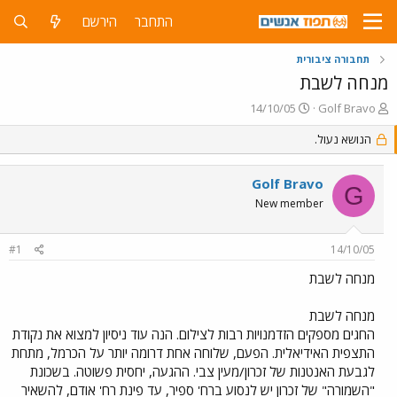
התחבר
הירשם
תחבורה ציבורית
מנחה לשבת
פ
פ
14/10/05
Golf Bravo
ו
ו
ת
הנושא נעול.
ר
ח
ס
ה
ם
Golf Bravo
נ
ב
G
ו
ת
New member
ש
א
א
ר
#1
14/10/05
י
ך
מנחה לשבת
מנחה לשבת
החגים מספקים הזדמנויות רבות לצילום. הנה עוד ניסיון למצוא את נקודת
התצפית האידיאלית. הפעם, שלוחה אחת דרומה יותר על הכרמל, מתחת
לגבעת האנטנות של זכרון/מעין צבי. ההגעה, יחסית פשוטה. בשכונת
"השמורה" של זכרון יש לנסוע ברח' ספיר, עד פינת רח' אודם, להשאיר