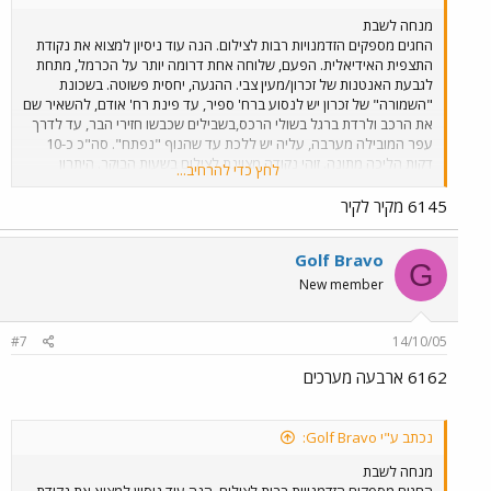
מנחה לשבת
החגים מספקים הזדמנויות רבות לצילום. הנה עוד ניסיון למצוא את נקודת
התצפית האידיאלית. הפעם, שלוחה אחת דרומה יותר על הכרמל, מתחת
לגבעת האנטנות של זכרון/מעין צבי. ההגעה, יחסית פשוטה. בשכונת
"השמורה" של זכרון יש לנסוע ברח' ספיר, עד פינת רח' אודם, להשאיר שם
את הרכב ולרדת ברגל בשולי הרכס,בשבילים שכבשו חזירי הבר, עד לדרך
עפר המובילה מערבה, עליה יש ללכת עד שהנוף "נפתח". סה"כ כ-10
דקות הליכה מתונה. זוהי נקודה מצוינת לצילום בשעות הבוקר. היתרון
לחץ כדי להרחיב...
לנקודה זו על פני נקודת התצפית על השלוחה הצפונית יותר, הנמצאת
בשמורת חוטם הכרמל, הוא הקרבה למסילה. כך גם ניתן לשמוע די בבירור
6145 מקיר לקיר
את פעמון המחסום של מעגן מיכאל בעוד מתצפתים צפונה. מזג האויר לא
שיתף פעולה היום. מעונן חלקית, עם תנאי תאורה משתנים ללא הרף, זה
Golf Bravo
קצת יותר מדי למצלמה הצנועה שלי. בתמונה רכבת 6142, נתב"ג-נהריה,
G
הד-ד היחיד שפגשתי הבוקר.
New member
#7
14/10/05
6162 ארבעה מערכים
נכתב ע"י Golf Bravo:
מנחה לשבת