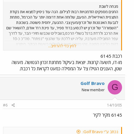
מנחה לשבת
החגים מספקים הזדמנויות רבות לצילום. הנה עוד ניסיון למצוא את נקודת
התצפית האידיאלית. הפעם, שלוחה אחת דרומה יותר על הכרמל, מתחת
לגבעת האנטנות של זכרון/מעין צבי. ההגעה, יחסית פשוטה. בשכונת
"השמורה" של זכרון יש לנסוע ברח' ספיר, עד פינת רח' אודם, להשאיר שם
את הרכב ולרדת ברגל בשולי הרכס,בשבילים שכבשו חזירי הבר, עד לדרך
עפר המובילה מערבה, עליה יש ללכת עד שהנוף "נפתח". סה"כ כ-10
דקות הליכה מתונה. זוהי נקודה מצוינת לצילום בשעות הבוקר. היתרון
לחץ כדי להרחיב...
לנקודה זו על פני נקודת התצפית על השלוחה הצפונית יותר, הנמצאת
בשמורת חוטם הכרמל, הוא הקרבה למסילה. כך גם ניתן לשמוע די בבירור
רכבת 6145
את פעמון המחסום של מעגן מיכאל בעוד מתצפתים צפונה. מזג האויר לא
מו-דו, תשעה קרונות. יוצאת בעיקול מתחנת זכרון הנטושה. מעשה
שיתף פעולה היום. מעונן חלקית, עם תנאי תאורה משתנים ללא הרף, זה
שטן, העננים הטילו צל על המסילה כמעט לקראת כל רכבת.
קצת יותר מדי למצלמה הצנועה שלי. בתמונה רכבת 6142, נתב"ג-נהריה,
הד-ד היחיד שפגשתי הבוקר.
Golf Bravo
G
New member
#6
14/10/05
6145 מקיר לקיר
נכתב ע"י Golf Bravo: