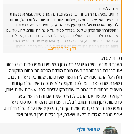
מנחה לשבת
החגים מספקים הזדמנויות רבות לצילום. הנה עוד ניסיון למצוא את נקודת
התצפית האידיאלית. הפעם, שלוחה אחת דרומה יותר על הכרמל, מתחת
לגבעת האנטנות של זכרון/מעין צבי. ההגעה, יחסית פשוטה. בשכונת
"השמורה" של זכרון יש לנסוע ברח' ספיר, עד פינת רח' אודם, להשאיר שם
את הרכב ולרדת ברגל בשולי הרכס,בשבילים שכבשו חזירי הבר, עד לדרך
עפר המובילה מערבה, עליה יש ללכת עד שהנוף "נפתח". סה"כ כ-10
דקות הליכה מתונה. זוהי נקודה מצוינת לצילום בשעות הבוקר. היתרון
לחץ כדי להרחיב...
לנקודה זו על פני נקודת התצפית על השלוחה הצפונית יותר, הנמצאת
בשמורת חוטם הכרמל, הוא הקרבה למסילה. כך גם ניתן לשמוע די בבירור
רכבת 6167
את פעמון המחסום של מעגן מיכאל בעוד מתצפתים צפונה. מזג האויר לא
מערך 9 מוביל. מישהו יודע לכמה זמן משלמים המפרסמים כדי לכסות
שיתף פעולה היום. מעונן חלקית, עם תנאי תאורה משתנים ללא הרף, זה
את הרכבת בפרסומת? האם חובת הורדת הפרסומת בתום התקופה
קצת יותר מדי למצלמה הצנועה שלי. בתמונה רכבת 6142, נתב"ג-נהריה,
חלה על המפרסם? יש לי הרגשה שפרסומת שמודבקת על הרכבת,
הד-ד היחיד שפגשתי הבוקר.
נשארת שם לנצח... עד לפני תקופה לא ארוכה ראיתי על הקרונות
הישנים פרסומות ל"טמבור" שהודבקו עליהם לפני עשרות שנים. אורן,
לקראת הפגישה עם המנכ"ל, הייתי שמח אם זה היה עולה. א.
פרסומות לזמן מוגדר ומוגבל בלבד, עם חובת הסרת הפרסומת על
המפרסם. ב. הדבקת פרסומות אך ורק באופן שאינו עולה על החלונות.
אינני מנסח הנקודות בלשון שאלה, אך בקלות ניתן לעשות זאת.
שמואל וולף