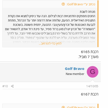
נכתב ע"י Golf Bravo:
מנחה לשבת
החגים מספקים הזדמנויות רבות לצילום. הנה עוד ניסיון למצוא את נקודת
התצפית האידיאלית. הפעם, שלוחה אחת דרומה יותר על הכרמל, מתחת
לגבעת האנטנות של זכרון/מעין צבי. ההגעה, יחסית פשוטה. בשכונת
"השמורה" של זכרון יש לנסוע ברח' ספיר, עד פינת רח' אודם, להשאיר שם
את הרכב ולרדת ברגל בשולי הרכס,בשבילים שכבשו חזירי הבר, עד לדרך
עפר המובילה מערבה, עליה יש ללכת עד שהנוף "נפתח". סה"כ כ-10
דקות הליכה מתונה. זוהי נקודה מצוינת לצילום בשעות הבוקר. היתרון
לחץ כדי להרחיב...
לנקודה זו על פני נקודת התצפית על השלוחה הצפונית יותר, הנמצאת
בשמורת חוטם הכרמל, הוא הקרבה למסילה. כך גם ניתן לשמוע די בבירור
רכבת 6165
את פעמון המחסום של מעגן מיכאל בעוד מתצפתים צפונה. מזג האויר לא
מערך 7 מוביל.
שיתף פעולה היום. מעונן חלקית, עם תנאי תאורה משתנים ללא הרף, זה
קצת יותר מדי למצלמה הצנועה שלי. בתמונה רכבת 6142, נתב"ג-נהריה,
הד-ד היחיד שפגשתי הבוקר.
Golf Bravo
G
New member
#10
14/10/05
רכבת 6167
נכתב ע"י Golf Bravo: