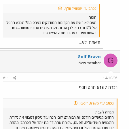
נכתב ע"י שמואל וולף:
הומר
האם לא ראית את הקרונות המודבקים בפרסומת? הצבע הרגיל
של IC3 זה כחול לבן ואדום. ויש מערכים עם פרסומות ...כמו
באוטובוסים...ראה בתמונה המצורפת...
ת'אמת
לא...
Golf Bravo
G
New member
#11
14/10/05
רכבת 6167 מבט נוסף
נכתב ע"י Golf Bravo:
מנחה לשבת
החגים מספקים הזדמנויות רבות לצילום. הנה עוד ניסיון למצוא את נקודת
התצפית האידיאלית. הפעם, שלוחה אחת דרומה יותר על הכרמל, מתחת
לגבעת האנטנות של זכרון/מעין צבי. ההגעה, יחסית פשוטה. בשכונת