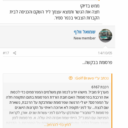
ממש בדיוק!
חצה את הגשר ותמצא עצמך ליד השקם והכניסה לבית
הקברות הצבאי בכפר סמיר.
שמואל וולף
New member
#17
14/10/05
פרסומת בבקשה...
נכתב ע"י Golf Bravo:
רכבת 6167
מערך 9 מוביל. מישהו יודע לכמה זמן משלמים המפרסמים כדי לכסות
את הרכבת בפרסומת? האם חובת הורדת הפרסומת בתום התקופה חלה
על המפרסם? יש לי הרגשה שפרסומת שמודבקת על הרכבת, נשארת
שם לנצח... עד לפני תקופה לא ארוכה ראיתי על הקרונות הישנים
פרסומות ל"טמבור" שהודבקו עליהם לפני עשרות שנים. אורן, לקראת
הפגישה עם המנכ"ל, הייתי שמח אם זה היה עולה. א. פרסומות לזמן
מוגדר ומוגבל בלבד, עם חובת הסרת הפרסומת על המפרסם. ב. הדבקת
לחץ כדי להרחיב...