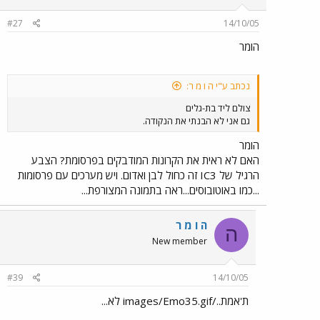
#27
14/10/05
הומר
נכתב ע"י ה ו מ ר:
צולם ליד בת-גלים
גם אני לא הבנתי את הנקודה.
הומר
האם לא ראית את הקרונות המודבקים בפרסומת? הצבע
הרגיל של IC3 זה כחול לבן ואדום. ויש מערכים עם פרסומות
...כמו באוטובוסים...ראה בתמונה המצורפת...
ה ו מ ר
ה
New member
#39
14/10/05
ת'אמת../images/Emo35.gif לא...