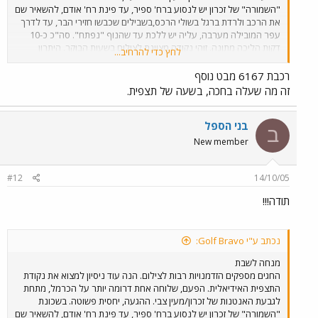
"השמורה" של זכרון יש לנסוע ברח' ספיר, עד פינת רח' אודם, להשאיר שם
את הרכב ולרדת ברגל בשולי הרכס,בשבילים שכבשו חזירי הבר, עד לדרך
עפר המובילה מערבה, עליה יש ללכת עד שהנוף "נפתח". סה"כ כ-10
דקות הליכה מתונה. זוהי נקודה מצוינת לצילום בשעות הבוקר. היתרון
לחץ כדי להרחיב...
לנקודה זו על פני נקודת התצפית על השלוחה הצפונית יותר, הנמצאת
בשמורת חוטם הכרמל, הוא הקרבה למסילה. כך גם ניתן לשמוע די בבירור
רכבת 6167 מבט נוסף
את פעמון המחסום של מעגן מיכאל בעוד מתצפתים צפונה. מזג האויר לא
זה מה שעלה בחכה, בשעה של תצפית.
שיתף פעולה היום. מעונן חלקית, עם תנאי תאורה משתנים ללא הרף, זה
קצת יותר מדי למצלמה הצנועה שלי. בתמונה רכבת 6142, נתב"ג-נהריה,
הד-ד היחיד שפגשתי הבוקר.
בני הספל
ב
New member
#12
14/10/05
תודה!!!
נכתב ע"י Golf Bravo:
מנחה לשבת
החגים מספקים הזדמנויות רבות לצילום. הנה עוד ניסיון למצוא את נקודת
התצפית האידיאלית. הפעם, שלוחה אחת דרומה יותר על הכרמל, מתחת
לגבעת האנטנות של זכרון/מעין צבי. ההגעה, יחסית פשוטה. בשכונת
"השמורה" של זכרון יש לנסוע ברח' ספיר, עד פינת רח' אודם, להשאיר שם