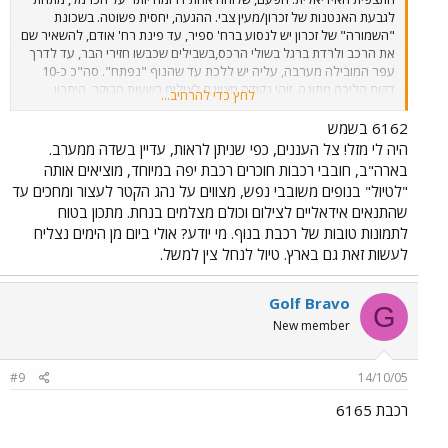
לגבעת האנטנות של זכרון/מעין צבי. ההגעה, יחסית פשוטה. בשכונת
"השמורה" של זכרון יש לנסוע ברח' ספיר, עד פינת רח' אודם, להשאיר שם
את הרכב ולרדת ברגל בשולי הרכס,בשבילים שכבשו חזירי הבר, עד לדרך
עפר המובילה מערבה, עליה יש ללכת עד שהנוף "נפתח". סה"כ כ-10
דקות הליכה מתונה. זוהי נקודה מצוינת לצילום בשעות הבוקר. היתרון
לחץ כדי להרחיב...
לנקודה זו על פני נקודת התצפית על השלוחה הצפונית יותר, הנמצאת
בשמורת חוטם הכרמל, הוא הקרבה למסילה. כך גם ניתן לשמוע די בבירור
6162 בשמש
את פעמון המחסום של מעגן מיכאל בעוד מתצפתים צפונה. מזג האויר לא
היה לי מזל! צל העננים, כפי שניתן לראות, עדיין בשדה ממערב.
שיתף פעולה היום. מעונן חלקית, עם תנאי תאורה משתנים ללא הרף, זה
בארה"ב, חובבי רכבות חוכרים רכבת יפה במיוחד, מוציאים אותה
קצת יותר מדי למצלמה הצנועה שלי. בתמונה רכבת 6142, נתב"ג-נהריה,
"לטיול" בנופים משובבי נפש, מצווים על נהג הקטר לעצור ומחכים עד
הד-ד היחיד שפגשתי הבוקר.
שהתנאים אידאליים לצילום וכולם מצלמים בנחת. מתכון בטוח
לתמונות טובות של רכבת בנוף. מי יודע? אולי ביום מן הימים נצליח
לעשות זאת גם בארץ. טיול לנחל צין למשל.
Golf Bravo
G
New member
#9
14/10/05
רכבת 6165