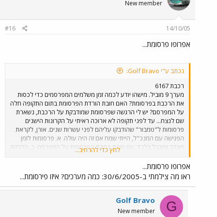
New member
#16
14/10/05
אפרופו פרסומת...
נכתב ע"י Golf Bravo:
רכבת 6167
מערך 9 מוביל. מישהו יודע לכמה זמן משלמים המפרסמים כדי לכסות
את הרכבת בפרסומת? האם חובת הורדת הפרסומת בתום התקופה חלה
על המפרסם? יש לי הרגשה שפרסומת שמודבקת על הרכבת, נשארת
שם לנצח... עד לפני תקופה לא ארוכה ראיתי על הקרונות הישנים
פרסומות ל"טמבור" שהודבקו עליהם לפני עשרות שנים. אורן, לקראת
הפגישה עם המנכ"ל, הייתי שמח אם זה היה עולה. א. פרסומות לזמן
מוגדר ומוגבל בלבד, עם חובת הסרת הפרסומת על המפרסם. ב. הדבקת
לחץ כדי להרחיב...
פרסומות אך ורק באופן שאינו עולה על החלונות. אינני מנסח הנקודות
בלשון שאלה, אך בקלות ניתן לעשות זאת.
אפרופו פרסומת...
ראו מה צילמתי ב-30/6/2005: כמה מערכים? איזו פירסומת...
Golf Bravo
G
New member