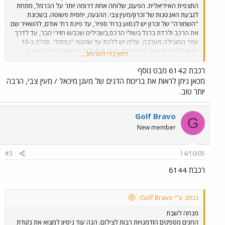
התצפית האידיאלית. הפעם, שלוחה אחת דרומה יותר על הכרמל, מתחת
לגבעת האנטנות של זכרון/מעין צבי. ההגעה, יחסית פשוטה. בשכונת
"השמורה" של זכרון יש לנסוע ברח' ספיר, עד פינת רח' אודם, להשאיר שם
את הרכב ולרדת ברגל בשולי הרכס,בשבילים שכבשו חזירי הבר, עד לדרך
עפר המובילה מערבה, עליה יש ללכת עד שהנוף "נפתח". סה"כ כ-10
דקות הליכה מתונה. זוהי נקודה מצוינת לצילום בשעות הבוקר. היתרון
לחץ כדי להרחיב...
לנקודה זו על פני נקודת התצפית על השלוחה הצפונית יותר, הנמצאת
בשמורת חוטם הכרמל, הוא הקרבה למסילה. כך גם ניתן לשמוע די בבירור
רכבת 6142 מבט נוסף
את פעמון המחסום של מעגן מיכאל בעוד מתצפתים צפונה. מזג האויר לא
מכאן ניתן לראות את בריכות הדגים של מעגן מיכאל / מעין צבי, הרבה
שיתף פעולה היום. מעונן חלקית, עם תנאי תאורה משתנים ללא הרף, זה
יותר טוב.
קצת יותר מדי למצלמה הצנועה שלי. בתמונה רכבת 6142, נתב"ג-נהריה,
הד-ד היחיד שפגשתי הבוקר.
Golf Bravo
G
New member
#3
14/10/05
רכבת 6144
נכתב ע"י Golf Bravo:
מנחה לשבת
החגים מספקים הזדמנויות רבות לצילום. הנה עוד ניסיון למצוא את נקודת