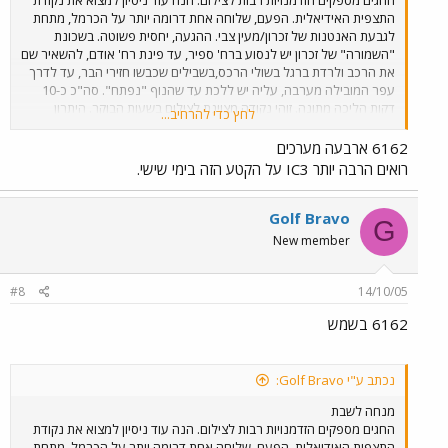
החגים מספקים הזדמנויות רבות לצילום. הנה עוד ניסיון למצוא את נקודת
התצפית האידיאלית. הפעם, שלוחה אחת דרומה יותר על הכרמל, מתחת
לגבעת האנטנות של זכרון/מעין צבי. ההגעה, יחסית פשוטה. בשכונת
"השמורה" של זכרון יש לנסוע ברח' ספיר, עד פינת רח' אודם, להשאיר שם
את הרכב ולרדת ברגל בשולי הרכס,בשבילים שכבשו חזירי הבר, עד לדרך
עפר המובילה מערבה, עליה יש ללכת עד שהנוף "נפתח". סה"כ כ-10
דקות הליכה מתונה. זוהי נקודה מצוינת לצילום בשעות הבוקר. היתרון
לחץ כדי להרחיב...
לנקודה זו על פני נקודת התצפית על השלוחה הצפונית יותר, הנמצאת
בשמורת חוטם הכרמל, הוא הקרבה למסילה. כך גם ניתן לשמוע די בבירור
6162 ארבעה מערכים
את פעמון המחסום של מעגן מיכאל בעוד מתצפתים צפונה. מזג האויר לא
רואים הרבה יותר IC3 על הקטע הזה בימי שישי.
שיתף פעולה היום. מעונן חלקית, עם תנאי תאורה משתנים ללא הרף, זה
קצת יותר מדי למצלמה הצנועה שלי. בתמונה רכבת 6142, נתב"ג-נהריה,
הד-ד היחיד שפגשתי הבוקר.
Golf Bravo
G
New member
#8
14/10/05
6162 בשמש
נכתב ע"י Golf Bravo:
מנחה לשבת
החגים מספקים הזדמנויות רבות לצילום. הנה עוד ניסיון למצוא את נקודת
התצפית האידיאלית. הפעם, שלוחה אחת דרומה יותר על הכרמל, מתחת