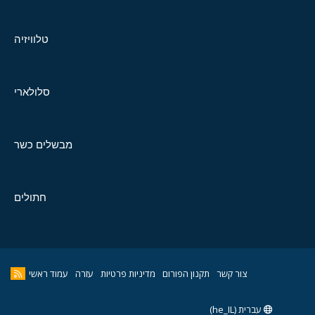
טלוויזיה
סלולארי
מבשלים כשר
חתולים
צור קשר
תקנון הפורום
מדיניות פרטיות
עזרה
עמוד ראשי
עברית (he_IL)