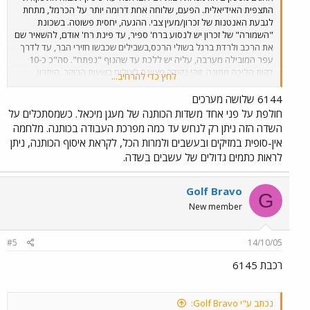
התצפית האידיאלית. הפעם, שלוחה אחת דרומה יותר על הכרמל, מתחת
לגבעת האנטנות של זכרון/מעין צבי. ההגעה, יחסית פשוטה. בשכונת
"השמורה" של זכרון יש לנסוע ברח' ספיר, עד פינת רח' אודם, להשאיר שם
את הרכב ולרדת ברגל בשולי הרכס,בשבילים שכבשו חזירי הבר, עד לדרך
עפר המובילה מערבה, עליה יש ללכת עד שהנוף "נפתח". סה"כ כ-10
דקות הליכה מתונה. זוהי נקודה מצוינת לצילום בשעות הבוקר. היתרון
לחץ כדי להרחיב...
לנקודה זו על פני נקודת התצפית על השלוחה הצפונית יותר, הנמצאת
בשמורת חוטם הכרמל, הוא הקרבה למסילה. כך גם ניתן לשמוע די בבירור
6144 שלושה מערכים
את פעמון המחסום של מעגן מיכאל בעוד מתצפתים צפונה. מזג האויר לא
חולפת על פני אחד משדות הכותנה של מעגן מיכאל. כשמסתכלים על
שיתף פעולה היום. מעונן חלקית, עם תנאי תאורה משתנים ללא הרף, זה
השדה הזה ניתן רק לנחש עד כמה מפרכת העבודה בכותנה. מלחמה
קצת יותר מדי למצלמה הצנועה שלי. בתמונה רכבת 6142, נתב"ג-נהריה,
אין-סופית במזיקים ובעשבים ולמרות הכל, לקראת איסוף הכותנה, ניתן
הד-ד היחיד שפגשתי הבוקר.
לראות כתמים גדולים של עשבים בשדה.
Golf Bravo
G
New member
#5
14/10/05
רכבת 6145
נכתב ע"י Golf Bravo: