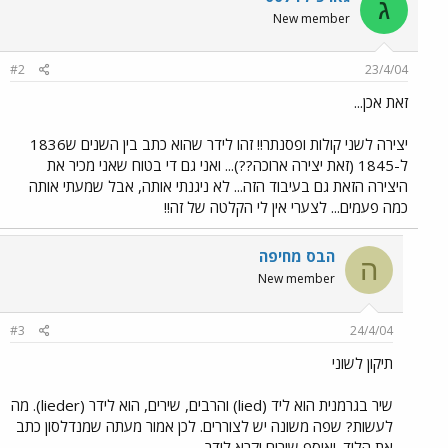
ג
New member
#2
23/4/04
זאת אכן...
יצירה לשני קולות ופסנתר!! זהו לידר שהוא כתב בין השנים ש1836
ל-1845 (זאת יצירה ארוכה??)... ואני גם די בטוח שאני מכיר את
היצירה הזאת גם בעיבוד הזה... לא ניגנתי אותה, אבל שמעתי אותה
כמה פעמים... לצערי אין לי הקלטה של זה!!
הבס מחיפה
ה
New member
#3
24/4/04
תיקון לשוני
שיר בגרמנית הוא ליד (lied) והרבים, שירים, הוא לידר (lieder). מה
לעשות? שפה משונה יש לצוררים. לכן אמור מעתה שמנדלסון כתב
את הליד. ואוסף שירים יקרא לידר.