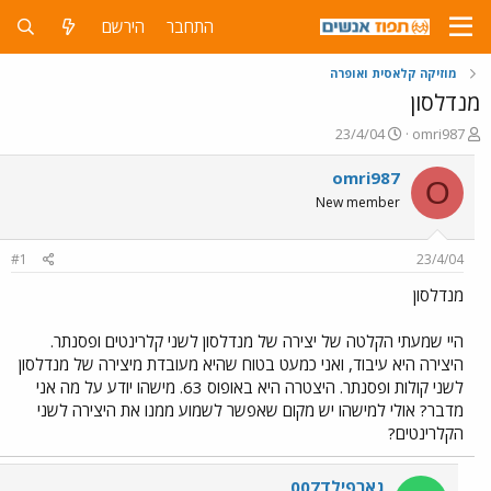
התחבר
הירשם
מוזיקה קלאסית ואופרה
מנדלסון
פ
פ
23/4/04
omri987
ו
ו
ת
ר
omri987
O
ח
ס
New member
ה
ם
נ
ב
ו
ת
#1
23/4/04
ש
א
א
ר
מנדלסון
י
ך
היי שמעתי הקלטה של יצירה של מנדלסון לשני קלרינטים ופסנתר.
היצירה היא עיבוד, ואני כמעט בטוח שהיא מעובדת מיצירה של מנדלסון
לשני קולות ופסנתר. היצטרה היא באופוס 63. מישהו יודע על מה אני
מדבר? אולי למישהו יש מקום שאפשר לשמוע ממנו את היצירה לשני
הקלרינטים?
גארפילד007