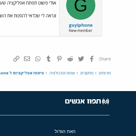
G
אולי פשוט תפתח אפליקציה שעו
ונראה לי שכדאי להפנות את השאל
guyiphone
New member
פייסבוק
Twitter
Reddit
Pinterest
Tumblr
WhatsApp
דואר אלקטרונ
הוסף קי
Share:
פורומים
מחשבים
שפות וטכנולוגיה
פיתוח אפליקציות ל iPhone
האח הגדול