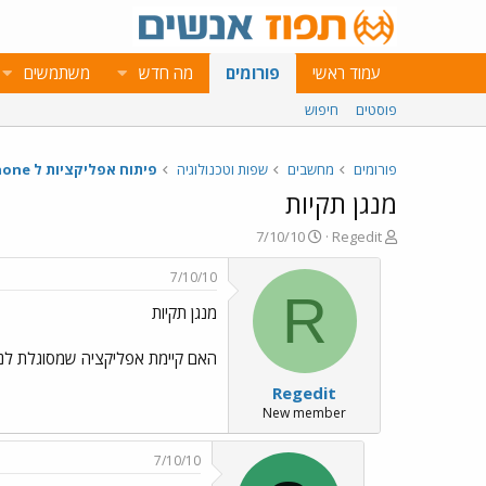
עמוד ראשי
פורומים
מה חדש
משתמשים
פוסטים
חיפוש
פורומים
מחשבים
שפות וטכנולוגיה
פיתוח אפליקציות ל iPhone
מנגן תקיות
פ
פ
7/10/10
Regedit
ו
ו
ת
ר
7/10/10
ח
ס
R
מנגן תקיות
ה
ם
נ
ב
ו
ת
האם קיימת אפליקציה שמסוגלת לנג
ש
א
Regedit
א
ר
י
New member
ך
7/10/10