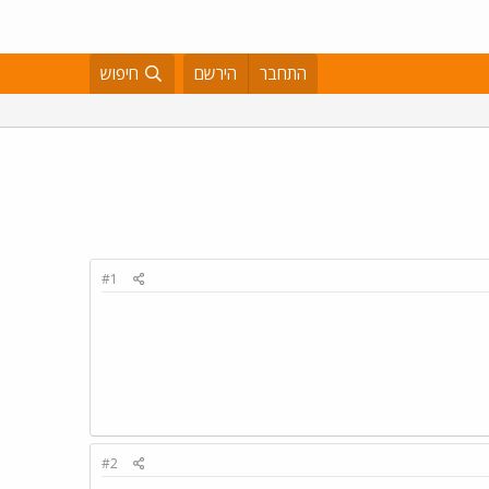
התחבר
הירשם
חיפוש
#1
#2