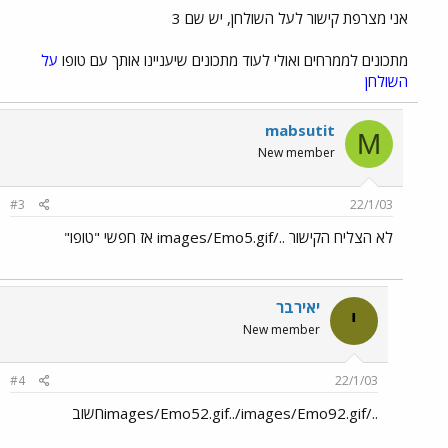
אני מצרפת קישור לעל השולחן, יש שם 3
מתכונים לממרחים ואולי לעוד מתכונים שיעניינו אותך עם טופו
על
השולחן
mabsutit
M
New member
#3
22/1/03
לא הצליח הקישור ../images/Emo5.gif אז חפשי "טופו"
יאירבר
י
New member
#4
22/1/03
../images/Emo52.gif../images/Emo92.gifחשוב