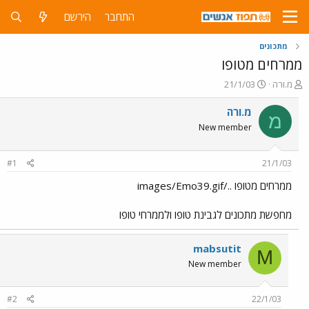
התחבר
הירשם
מתכונים
ממרחים מטופו
פ
פ
מ.ורה
21/1/03
ו
ו
ת
ר
מ.ורה
מ
ח
ס
New member
ה
ם
נ
ב
ו
ת
#1
21/1/03
ש
א
א
ר
ממרחים מטופו ../images/Emo39.gif
י
ך
מחפשת מתכונים לגבינת טופו ולממרחי טופו
mabsutit
M
New member
#2
22/1/03