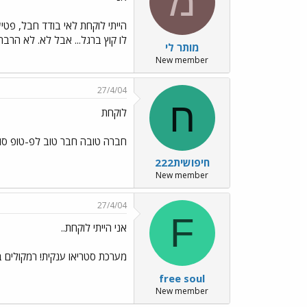
מ
הייתי לוקחת לאי בודד חבל, פטיש
לו קוץ ברגל... אבל לא. לא הרבה
מותר לי
New member
27/4/04
ח
לוקחת
חברה טובה חבר טוב לפ-טופ סול
חיפושית222
New member
27/4/04
F
אני הייתי לוקחת..
מערכת סטריאו ענקית! רמקולים ב
free soul
New member