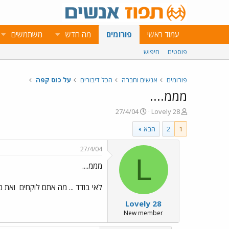
עמוד ראשי
פורומים
מה חדש
משתמשים
פוסטים
חיפוש
פורומים
אנשים וחברה
הכל דיבורים
על כוס קפה
מממ....
פ
פ
27/4/04
Lovely 28
ו
ו
1
2
הבא
ת
ר
ח
ס
ה
ם
27/4/04
נ
ב
L
מממ....
ו
ת
ש
א
א
ר
לאי בודד ... מה אתם לוקחים
ואת מ
י
Lovely 28
ך
New member