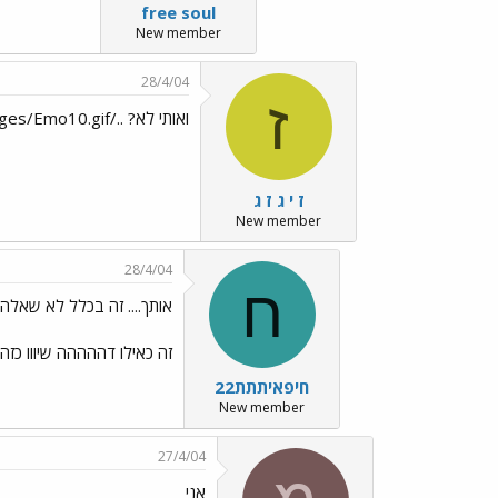
free soul
New member
28/4/04
ז
ואותי לא? ../images/Emo10.gif
ז י ג ז ג
New member
28/4/04
ח
אותך.... זה בכלל לא שאלה
זה כאילו דההההה שיווו כזה 
חיפאיתתת22
New member
27/4/04
אני