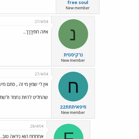
free soul
New member
27/4/04
נ
איזה חתיךךך...
נרקיסטית
New member
27/4/04
ח
אין לי שמץ מי זה , סתם מי
שהחליט להיות נחמד ולשתף
חיפאיתתת22
New member
28/4/04
F
אחחחח הוא ניראה טוב../mages/Emo70.gif../images/Emo70.gif