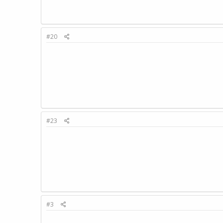
#20
#23
#3