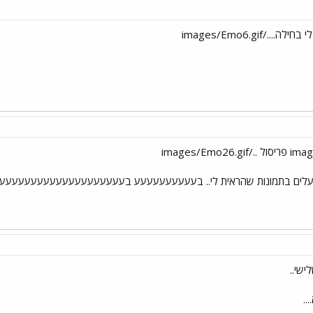
../images/Emo6.gif
גועלים בתמונות שהראית לי.. בעעעעעעעעעע בעעעעעעעעעעעעעעעעעעע
שי..
..