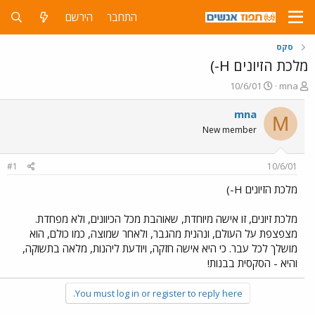
התחבר
הירשם
סקס
מלכת הזיונים H-)
פ
פ
10/6/01
mna
ו
ו
ת
ר
mna
M
ח
ס
New member
ה
ם
נ
ב
ו
ת
#1
10/6/01
ש
א
א
ר
מלכת הזיונים H-)
י
ך
מלכת זיונים, זו אישה מיוחדת, שאוהבת מכל הכיוונים, ולא מפחדת.
מצפצפת על העולם, ונהנית מהגבר, ולאחר שמוצה, כמו כולם, הוא
מושלך לכל עבר. כי היא אישה חזקה, ויודעת ליהנות, מלאה בתשוקה,
והיא - הסקסית בבנות!
You must log in or register to reply here.