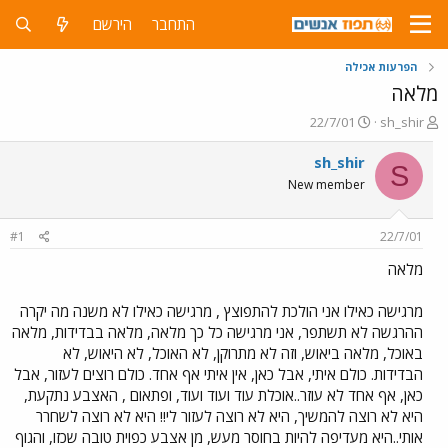
התחבר
הירשם
הפרעות אכילה
מלאה
פ
פ
22/7/01
sh_shir
ו
ו
ת
ר
sh_shir
S
ח
ס
New member
ה
ם
נ
ב
ו
ת
#1
22/7/01
ש
א
א
ר
מלאה
י
ך
מרגישה כאילו אני הולכת להתפוצץ , מרגישה כאילו לא משנה מה יקרה
ההרגשה לא תשתפר, אני מרגישה כל כך מלאה, מלאה בבדידות, מלאה
באוכל, מלאה ביאוש, וזה לא מתרוקן, לא האוכל, לא היאוש, לא
הבדידות. כולם איתי, אבל כאן, אין איתי אף אחד. כולם רוצים לעזור, אבל
כאן, אף אחד לא עוזר..אוכלת עוד ועוד ועוד, ופתאום , האצבע נתקעת,
היא לא רוצה להמשיך, היא לא רוצה לעזור לי!! היא לא רוצה לשחרר
אותי..היא מעדיפה להיות בחוסר מעש, מן אצבע כפוית טובה שכזו, והגוף