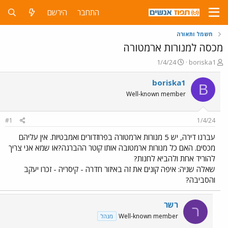
התחבר
הירשם
חשמל ותאורה
מכסה למנורות ארמטורה
פ
פ
1/4/24
boriska1
ו
ו
ת
ר
boriska1
B
ח
ס
Well-known member
ה
ם
נ
ב
ו
ת
#1
1/4/24
ש
א
א
ר
עברנו דירה, יש 5 מנורות ארמטורה בפרוזדורים ואמבטיות. אין עליהם
י
מכסים. האם כל מנורות ארמטובה אותו קוטר ההברגה?או שמא אני צריך
ך
להוריד אחת ולהביא לחנות?
שאלה שניה: איפה קונים את זה באיזור חדרה - קיסריה - זכרו יעקב
והסביבה?
רשר
ר
Well-known member
מנהל