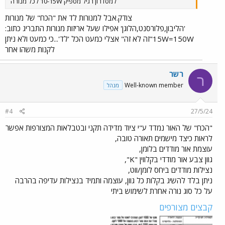
למסדרון רגיל מספיק 10-15W לכל מנורה​
צודק.אבל למנורות לד את "הכח" של מנורות
'הליבון,פלורסנט,הלוגן' אפילו שעל אריזות מנורות התבריג כתוב:
15W=150W"זה לא זה" אצלי כמעט הכל 'לד'...כי כמעט ולא ניתן
לקנות משהו אחר​
רשר
ר
Well-known member
מנהל
#4
27/5/24
"הכח" של האור נמדד ע"י ציוד מדידה תקני ובטבלאות המצורפות אפשר
לראות כיצד מישמים תאורה טובה,
עוצמת אור מודדים בלומן,
גוון צבע אור מודדי בקלווין "K",
נצילות מודדים ביחס לומן/ווט,
ניתן בלד להשיג בקלות כל גוון, עוצמה ותמיד בנצילות עדיפה בהרבה
על כל סוג נורה אחרת לשימוש ביתי
קבצים מצורפים