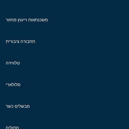
משכנתאות וייעוץ מחזור
תחבורה ציבורית
טלוויזיה
סלולארי
מבשלים כשר
חתולים