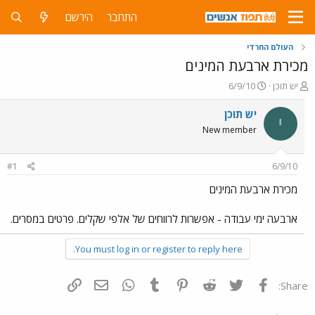
התחבר
הירשם
העולם החרדי
מכירת ארבעת המינים
פ
פ
יש תוכן
6/9/10
ו
ו
ת
ר
יש תוכן
י
ח
ס
New member
ה
ם
נ
ב
ו
ת
#1
6/9/10
ש
א
א
ר
מכירת ארבעת המינים
י
ך
ארבעה ימי עבודה - אפשרות לרווחים של אלפי שקלים. פרטים במסרים.
You must log in or register to reply here.
פייסבוק
Twitter
Reddit
Pinterest
Tumblr
WhatsApp
דואר אלקטרוני
הוסף קישור
Share: