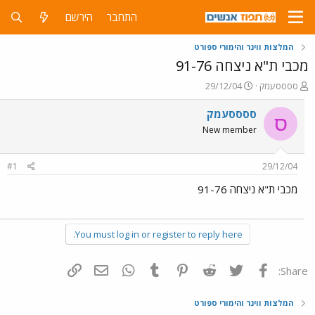
התחבר
הירשם
המלצות ווינר והימורי ספורט
מכבי ת"א ניצחה 91-76
פ
פ
ססססעמק
29/12/04
ו
ו
ת
ר
ססססעמק
ס
ח
ס
New member
ה
ם
נ
ב
ו
ת
#1
29/12/04
ש
א
א
ר
מכבי ת"א ניצחה 91-76
י
ך
You must log in or register to reply here.
פייסבוק
Twitter
Reddit
Pinterest
Tumblr
WhatsApp
דואר אלקטרוני
הוסף קישור
Share:
המלצות ווינר והימורי ספורט