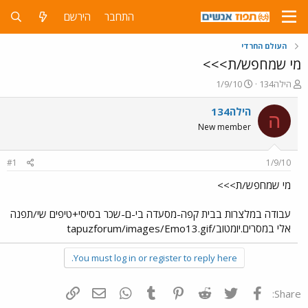
התחבר
הירשם
העולם החרדי
מי שמחפש/ת>>>
פ
פ
הילה134
1/9/10
ו
ו
ת
ר
הילה134
ה
ח
ס
New member
ה
ם
נ
ב
ו
ת
#1
1/9/10
ש
א
א
ר
מי שמחפש/ת>>>
י
ך
עבודה במלצרות בבית קפה-מסעדה בי-ם-שכר בסיסי+טיפים שי/תפנה
אלי במסרים.יומטוב/tapuzforum/images/Emo13.gif
You must log in or register to reply here.
פייסבוק
Twitter
Reddit
Pinterest
Tumblr
WhatsApp
דואר אלקטרוני
הוסף קישור
Share: