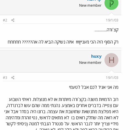
ק
New member
#2
19/1/03
קצ´ורה..............
רק הסוף היה הכי מעניין!!!!
איזה נשיקה הביא לה אה????? חחחחח
huxy
H
New member
#3
19/1/03
מה אני אגיד לכם אבל לטעמי
רוב הדמויות משנה בקצ´ורה מיותרות או לא מנוצלות. ראיתי השבוע
עם צפייה בדברים אחרים באמצע. נהנתי ממה שהם עשו לברנרדה,
היא מפלצת מתנשאת שחושבת את עצמה. ברונו היה בסדר אבל אני
לא רואה מה שחלק רואים בו
לא מתאים לראשי, נטי זוהרת ומדהימה
מידיי וצריך יותר לגבר הראשי. על סנטרל הגבתי למטה (ניסיתי לקשר
את ההודעה ההיא לפה ולא הלך לחי, לא נוארה
)