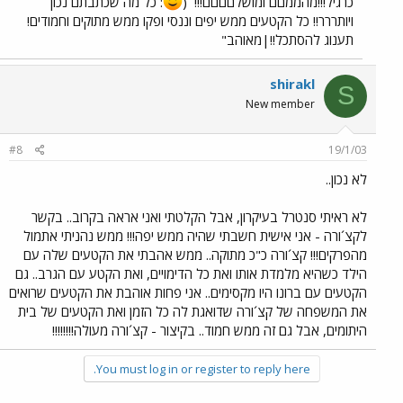
כרגיל!!!מהממםם ומושלםםםם!!!
(
: כל מה שכתבתם נכון
ויותררר!! כל הקטעים ממש יפים וננסי ופקו ממש מתוקים וחמודים!
תענוג להסתכל!!|מאוהב"
shirakl
S
New member
#8
19/1/03
לא נכון..
לא ראיתי סנטרל בעיקרון, אבל הקלטתי ואני אראה בקרוב.. בקשר
לקצ´ורה - אני אישית חשבתי שהיה ממש יפה!!! ממש נהניתי אתמול
מהפרקים!!! קצ´ורה כ"כ מתוקה.. ממש אהבתי את הקטעים שלה עם
הילד כשהיא מלמדת אותו ואת כל הדימויים, ואת הקטע עם הגרב.. גם
הקטעים עם ברונו היו מקסימים.. אני פחות אוהבת את הקטעים שרואים
את המשפחה של קצ´ורה שדואגת לה כל הזמן ואת הקטעים של בית
היתומים, אבל גם זה ממש חמוד.. בקיצור - קצ´ורה מעולה!!!!!!!!
You must log in or register to reply here.