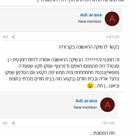
Adi arana
A
New member
#4
19/1/03
בקשר לנשיקה הראשונה בקצ´ורה!
זה רומנטי זה??????. הנשיקה הראשונה אמורה להיות רומנטית ! ):
וסנטרל היה מהממם! ראיתם ת´פרצוף שפקו תקע שפופז´ה
(פופאיי)נכנס? חחחחחחח והיה ממש יפה הקטע עם הטלפון שפקו
צלצל אליה ובבית חולים (בקטע הזה בבית חולים נזכרתי בתומס
וביאגו....) חח...
Adi arana
A
New member
#5
19/1/03
חח התכוונתי....