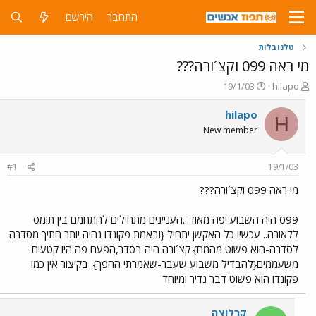
התחבר
הירשם
טלנובלות
מי ראה 099 וקצ´ורה???
פ
פ
19/1/03
hilapo
ו
ו
ת
ר
hilapo
H
ח
ס
New member
ה
ם
נ
ב
ו
ת
#1
19/1/03
ש
א
א
ר
מי ראה 099 וקצ´ורה???
י
ך
099 היה השבוע יפה מאוד...העניינים מתחילים להתחמם בין תומס
ללאורה.. עכשיו כל האקשן יתחיל {ובאמת פקונדו נהיה יותר חתיך מסדרה
לסדרה-הוא פשוט מהמם} קצ´ורה היה בסדר,הפעם פה היו קטעים
משעממים{להבדיל משבוע שעבר-שאמרתי ההפך}. בקיצור אין כמו
פקונדו הוא פשוט דבר נדיר ומיוחד
קרלוצה