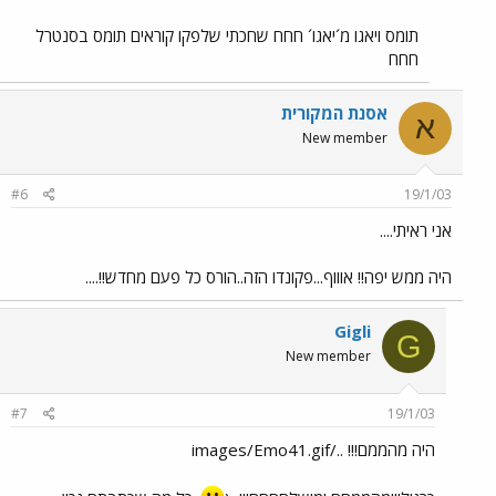
תומס ויאגו מ´יאגו´ חחח שחכתי שלפקו קוראים תומס בסנטרל
חחח
אסנת המקורית
א
New member
#6
19/1/03
אני ראיתי....
היה ממש יפה!! אוווף...פקונדו הזה..הורס כל פעם מחדש!!....
Gigli
G
New member
#7
19/1/03
היה מהממם!!! ../images/Emo41.gif