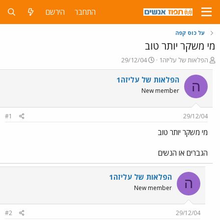
התחבר
הירשם
על כוס קפה
מי משקר יותר טוב
פ
פ
הפלאות של עליזה1
29/12/04
ו
ו
ת
ר
הפלאות של עליזה1
ה
ח
ס
New member
ה
ם
נ
ב
ו
ת
#1
29/12/04
ש
א
א
ר
מי משקר יותר טוב
י
ך
הגברים או הנשים
הפלאות של עליזה1
ה
New member
#2
29/12/04