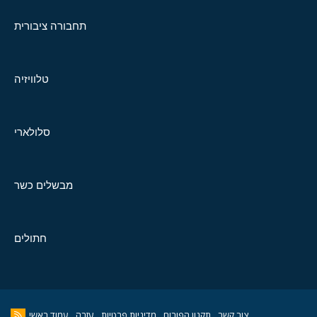
תחבורה ציבורית
טלוויזיה
סלולארי
מבשלים כשר
חתולים
צור קשר
תקנון הפורום
מדיניות פרטיות
עזרה
עמוד ראשי