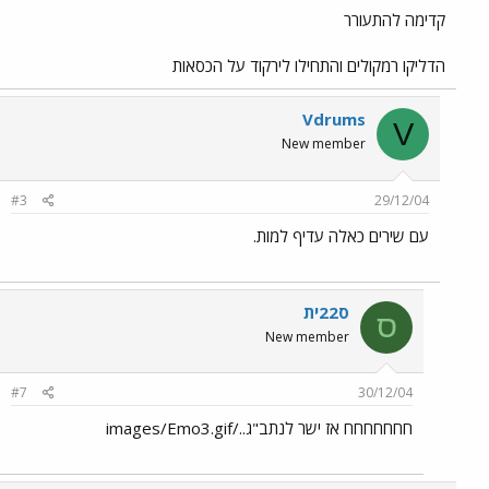
קדימה להתעורר
הדליקו רמקולים והתחילו לירקוד על הכסאות
Vdrums
V
New member
#3
29/12/04
עם שירים כאלה עדיף למות.
ס22ית
ס
New member
#7
30/12/04
חחחחחחח אז ישר לנתב"ג../images/Emo3.gif